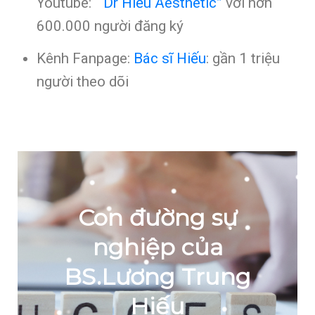
Youtube:
“Dr Hiếu Aesthetic”
với hơn
600.000 người đăng ký
Kênh Fanpage:
Bác sĩ Hiếu
: gần 1 triệu
người theo dõi
Con đường sự
nghiệp của
BS.Lương Trung
Hiếu