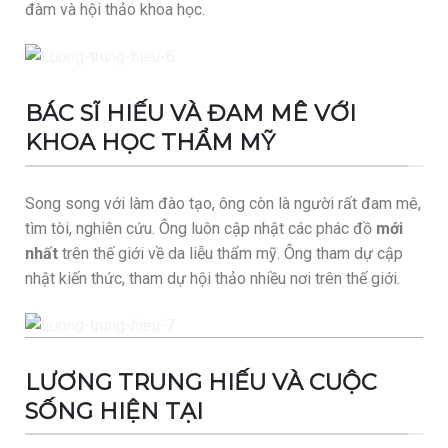
đàm và hội thảo khoa học.
BS.Hiếu tại hội thảo chia sẻ chăm sóc da
BÁC SĨ HIẾU VÀ ĐAM MÊ VỚI
KHOA HỌC THẨM MỸ
Song song với làm đào tạo, ông còn là người rất đam mê,
tìm tòi, nghiên cứu. Ông luôn cập nhật các phác đồ
mới
nhất
trên thế giới về da liễu thẩm mỹ. Ông tham dự cập
nhật kiến thức, tham dự hội thảo nhiều nơi trên thế giới.
Bs.Lương Trung Hiếu và máy Laser
LƯƠNG TRUNG HIẾU VÀ CUỘC
SỐNG HIỆN TẠI