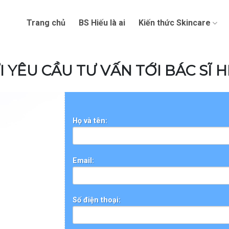
Trang chủ
BS Hiếu là ai
Kiến thức Skincare
I YÊU CẦU TƯ VẤN TỚI BÁC SĨ H
Họ và tên:
Email:
Số điện thoại: