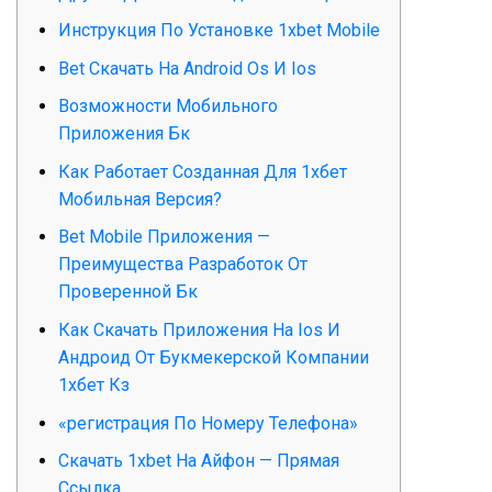
Инструкция По Установке 1xbet Mobile
Bet Скачать На Android Os И Ios
Возможности Мобильного
Приложения Бк
Как Работает Созданная Для 1хбет
Мобильная Версия?
Bet Mobile Приложения —
Преимущества Разработок От
Проверенной Бк
Как Скачать Приложения На Ios И
Андроид От Букмекерской Компании
1хбет Кз
«регистрация По Номеру Телефона»
Скачать 1xbet На Айфон — Прямая
Ссылка