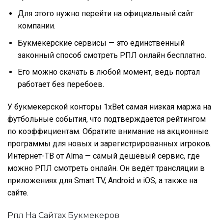
Для этого нужно перейти на официальный сайт
компании.
Букмекерские сервисы — это единственный
законный способ смотреть РПЛ онлайн бесплатно.
Его можно скачать в любой момент, ведь портал
работает без перебоев.
У букмекерской конторы 1хBet самая низкая маржа на
футбольные события, что подтверждается рейтингом
по коэффициентам. Обратите внимание на акционные
программы для новых и зарегистрированных игроков.
Интернет-ТВ от Alma — самый дешёвый сервис, где
можно РПЛ смотреть онлайн. Он ведёт трансляции в
приложениях для Smart TV, Android и iOS, а также на
сайте.
Рпл На Сайтах Букмекеров