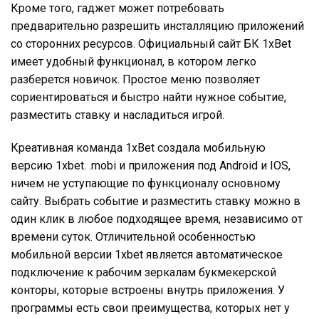
Кроме того, гаджет может потребовать
предварительно разрешить инсталляцию приложений
со сторонних ресурсов. Официальный сайт БК 1xBet
имеет удобный функционал, в котором легко
разберется новичок. Простое меню позволяет
сориентироваться и быстро найти нужное событие,
разместить ставку и насладиться игрой.
Креативная команда 1xBet создала мобильную
версию 1xbet. .mobi и приложения под Android и IOS,
ничем не уступающие по функционалу основному
сайту. Выбрать событие и разместить ставку можно в
один клик в любое подходящее время, независимо от
времени суток. Отличительной особенностью
мобильной версии 1xbet является автоматическое
подключение к рабочим зеркалам букмекерской
конторы, которые встроены внутрь приложения. У
программы есть свои преимущества, которых нет у