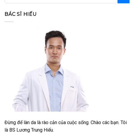
BÁC SĨ HIẾU
Đừng để làn da là rào cản của cuộc sống. Chào các bạn. Tôi
là BS Lương Trung Hiếu.