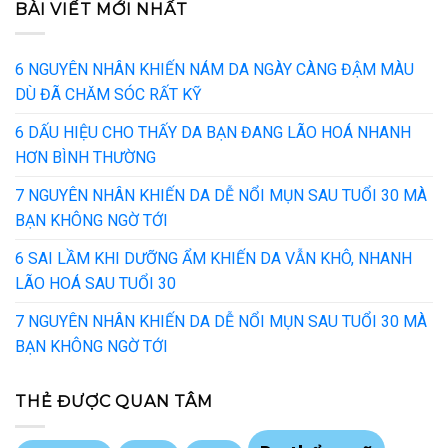
BÀI VIẾT MỚI NHẤT
6 NGUYÊN NHÂN KHIẾN NÁM DA NGÀY CÀNG ĐẬM MÀU
DÙ ĐÃ CHĂM SÓC RẤT KỸ
6 DẤU HIỆU CHO THẤY DA BẠN ĐANG LÃO HOÁ NHANH
HƠN BÌNH THƯỜNG
7 NGUYÊN NHÂN KHIẾN DA DỄ NỔI MỤN SAU TUỔI 30 MÀ
BẠN KHÔNG NGỜ TỚI
6 SAI LẦM KHI DƯỠNG ẨM KHIẾN DA VẪN KHÔ, NHANH
LÃO HOÁ SAU TUỔI 30
7 NGUYÊN NHÂN KHIẾN DA DỄ NỔI MỤN SAU TUỔI 30 MÀ
BẠN KHÔNG NGỜ TỚI
THẺ ĐƯỢC QUAN TÂM