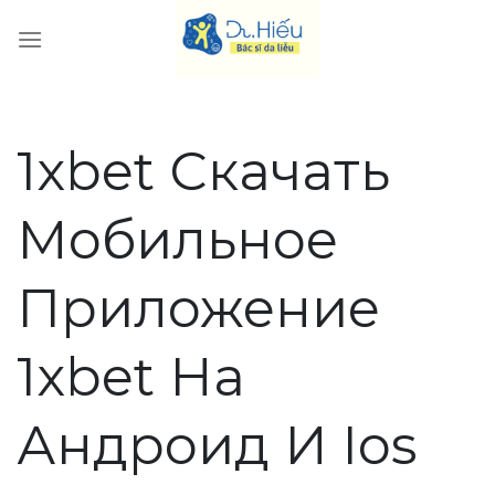
Skip
to
content
1xbet Скачать
Мобильное
Приложение
1xbet На
Андроид И Ios