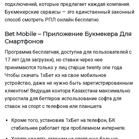
подключений, которые предлагает каждая компания.
Букмекерские сервисы — это единственный законный
способ смотреть РПЛ онлайн бесплатно.
Bet Mobile – Приложение Букмекера Для
Смартфонов
Программа бесплатная, доступна для пользователей с
17 лет (для загрузки), но ставки через нее
принимаются только у лиц старше twenty one года.
Чтобы скачать 1хБет кз на свое мобильное
устройство, даже не нужно быть зарегистрированным
клиентом! Ведущая контора Казахстана максимально
упростила для беттеров использование софта для
ставок на спорт с телефона или планшета.
Кроме того, установив 1хБет на телефон, БК
стабильнее работает при проблемном интернете.
Хотите уделять ставкам на спорт еще больше