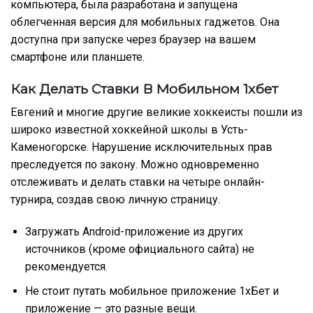
компьютера, была разработана и запущена
облегченная версия для мобильных гаджетов. Она
доступна при запуске через браузер на вашем
смартфоне или планшете.
Как Делать Ставки В Мобильном 1хбет
Евгений и многие другие великие хоккеисты пошли из
широко известной хоккейной школы в Усть-
Каменогорске. Нарушение исключительных прав
преследуется по закону. Можно одновременно
отслеживать и делать ставки на четыре онлайн-
турнира, создав свою личную страницу.
Загружать Android-приложение из других
источников (кроме официального сайта) не
рекомендуется.
Не стоит путать мобильное приложение 1хБет и
приложение — это разные вещи.