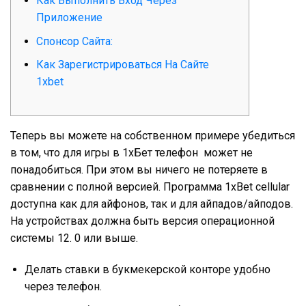
Как Выполнить Вход Через
Приложение
Спонсор Сайта:
Как Зарегистрироваться На Сайте
1xbet
Теперь вы можете на собственном примере убедиться
в том, что для игры в 1хБет телефон может не
понадобиться. При этом вы ничего не потеряете в
сравнении с полной версией. Программа 1xBet cellular
доступна как для айфонов, так и для айпадов/айподов.
На устройствах должна быть версия операционной
системы 12. 0 или выше.
Делать ставки в букмекерской конторе удобно
через телефон.