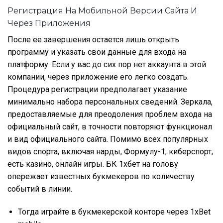
Регистрация На Мобильной Версии Сайта И
Через Приложения
После ее завершения остается лишь открыть
программу и указать свои данные для входа на
платформу. Если у вас до сих пор нет аккаунта в этой
компании, через приложение его легко создать.
Процедура регистрации предполагает указание
минимально набора персональных сведений. Зеркала,
предоставляемые для преодоления проблем входа на
официальный сайт, в точности повторяют функционал
и вид официального сайта. Помимо всех популярных
видов спорта, включая нарды, Формулу-1, киберспорт,
есть казино, онлайн игры. БК 1хбет на голову
опережает известных букмекеров по количеству
событий в линии.
Тогда играйте в букмекерской конторе через 1xBet