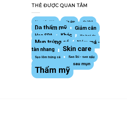
THẺ ĐƯỢC QUAN TÂM
About Dr Hiếu
cấp ẩm
da khô
Da thẩm mỹ
Giảm cân
Khác
Học SPA
lão hoá da
Mụn trứng cá
Nám má -
Skin care
tàn nhang
Sẹo lồi - sẹo xấu
Sẹo lõm trứng cá
Thâm sau mụn
sợi bã nhờn
Thẩm mỹ