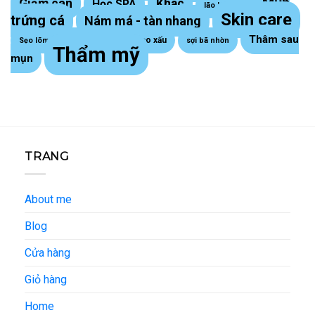
Mụn
Giảm cân
Khác
Học SPA
lão hoá da
Skin care
trứng cá
Nám má - tàn nhang
Thâm sau
Sẹo lồi - sẹo xấu
Sẹo lõm trứng cá
sợi bã nhờn
Thẩm mỹ
mụn
TRANG
About me
Blog
Cửa hàng
Giỏ hàng
Home