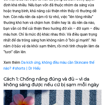
định khá nhiều.
Nếu bạn vốn đã thuộc nhóm da sáng vừa
hoặc trung bình, khả năng cải thiện nhìn thấy rõ thường dễ
hơn. Còn nếu nền da sậm rõ từ nhỏ, việc “lên tông nhiều”
thường khó hơn và chậm hơn. Điểm hay là: dù nền da nào,
bạn vẫn có thể cải thiện theo hướng đỡ xỉn – đỡ sạm – đều
màu hơn. Chỉ là mức độ khác nhau thôi. Và điều quan trọng
nhất để da trông sáng hơn không nằm ở “bôi gì mạnh”. Nó
nằm ở bảo vệ da khỏi sạm thêm, rồi mới tính chuyện làm da
“tươi” dần lên.
Xem thêm
Da kích ứng, không đều màu cần Skincare thế
nào? #shorts | Dr Hiếu
Cách 1: Chống nắng đúng và đủ – vì da
không sáng được nếu cứ bị sạm mỗi ngày