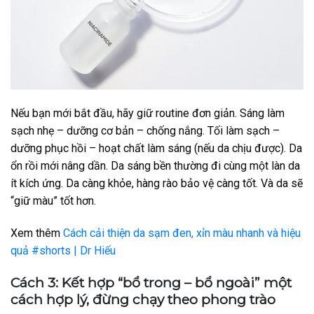
Nếu bạn mới bắt đầu, hãy giữ routine đơn giản.
Sáng làm
sạch nhẹ – dưỡng cơ bản – chống nắng.
Tối làm sạch –
dưỡng phục hồi – hoạt chất làm sáng (nếu da chịu được).
Da
ổn rồi mới nâng dần.
Da sáng bền thường đi cùng một làn da
ít kích ứng.
Da càng khỏe, hàng rào bảo vệ càng tốt.
Và da sẽ
“giữ màu” tốt hơn.
Xem thêm
Cách cải thiện da sạm đen, xỉn màu nhanh và hiệu
quả #shorts | Dr Hiếu
Cách 3: Kết hợp “bổ trong – bổ ngoài” một
cách hợp lý, đừng chạy theo phong trào