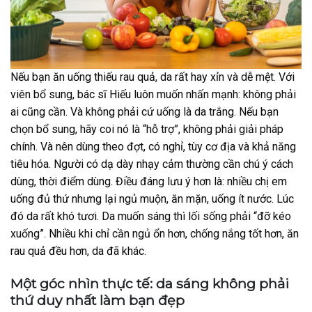
Nếu bạn ăn uống thiếu rau quả, da rất hay xỉn và dễ mệt.
Với
viên bổ sung, bác sĩ Hiếu luôn muốn nhấn mạnh: không phải
ai cũng cần.
Và không phải cứ uống là da trắng.
Nếu bạn
chọn bổ sung, hãy coi nó là “hỗ trợ”, không phải giải pháp
chính.
Và nên dùng theo đợt, có nghỉ, tùy cơ địa và khả năng
tiêu hóa.
Người có dạ dày nhạy cảm thường cần chú ý cách
dùng, thời điểm dùng.
Điều đáng lưu ý hơn là: nhiều chị em
uống đủ thứ nhưng lại ngủ muộn, ăn mặn, uống ít nước.
Lúc
đó da rất khó tươi.
Da muốn sáng thì lối sống phải “đỡ kéo
xuống”.
Nhiều khi chỉ cần ngủ ổn hơn, chống nắng tốt hơn, ăn
rau quả đều hơn, da đã khác.
Một góc nhìn thực tế: da sáng không phải
thứ duy nhất làm bạn đẹp