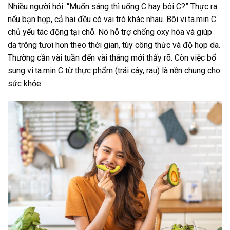
Nhiều người hỏi: “Muốn sáng thì uống C hay bôi C?”
Thực ra
nếu bạn hợp,
cả hai đều có vai trò khác nhau.
Bôi vi.ta.min C
chủ yếu tác động tại chỗ.
Nó hỗ trợ chống oxy hóa và giúp
da trông tươi hơn theo thời gian, tùy công thức và độ hợp da.
Thường cần vài tuần đến vài tháng mới thấy rõ.
Còn việc bổ
sung vi.ta.min C từ thực phẩm (trái cây, rau) là nền chung cho
sức khỏe.