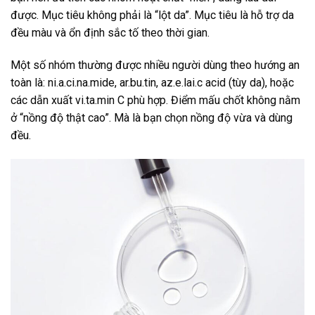
được.
Mục tiêu không phải là “lột da”.
Mục tiêu là hỗ trợ da
đều màu và ổn định sắc tố theo thời gian.
Một số nhóm thường được nhiều người dùng theo hướng an
toàn là:
ni.a.ci.na.mide, ar.bu.tin, az.e.lai.c acid (tùy da), hoặc
các dẫn xuất vi.ta.min C phù hợp.
Điểm mấu chốt không nằm
ở “nồng độ thật cao”.
Mà là bạn chọn nồng độ vừa và dùng
đều.