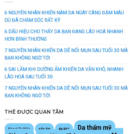
6 NGUYÊN NHÂN KHIẾN NÁM DA NGÀY CÀNG ĐẬM MÀU
DÙ ĐÃ CHĂM SÓC RẤT KỸ
6 DẤU HIỆU CHO THẤY DA BẠN ĐANG LÃO HOÁ NHANH
HƠN BÌNH THƯỜNG
7 NGUYÊN NHÂN KHIẾN DA DỄ NỔI MỤN SAU TUỔI 30 MÀ
BẠN KHÔNG NGỜ TỚI
6 SAI LẦM KHI DƯỠNG ẨM KHIẾN DA VẪN KHÔ, NHANH
LÃO HOÁ SAU TUỔI 30
7 NGUYÊN NHÂN KHIẾN DA DỄ NỔI MỤN SAU TUỔI 30 MÀ
BẠN KHÔNG NGỜ TỚI
THẺ ĐƯỢC QUAN TÂM
Da thẩm mỹ
About Dr Hiếu
cấp ẩm
da khô