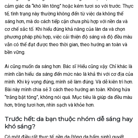
cảm giác da “khó lên tông” hoặc kém tươi so với trước.
Thực
tế, tình trạng này thường không đến từ việc da không thể
sáng hơn, mà do cách tiếp cận chưa phù hợp với nền da và
cơ chế sắc tố.
Khi hiểu đúng khả năng của làn da và chọn
phương pháp phù hợp, việc cải thiện độ sáng và độ đều màu
vẫn có thể đạt được theo thời gian, theo hướng an toàn và
bền vững.
Ai cũng muốn da sáng hơn. Bác sĩ Hiếu cũng vậy. Chỉ khác là
mình cần hiểu: da sáng đến mức nào là khả thi với cơ địa của
mình. Khi kỳ vọng đúng, mình sẽ làm đúng. Và dễ kiên trì hơn.
Bài này mình chia sẻ 3 cách theo hướng an toàn. Không hứa
“trắng bật tông”, không nói quá. Mục tiêu là giúp da đều màu
hơn, trông tươi hơn, nhìn sạch và khỏe hơn.
Trước hết: da bạn thuộc nhóm dễ sáng hay
khó sáng?
Có một điều rất thực tế: nền da (tông da bẩm sinh) quyết