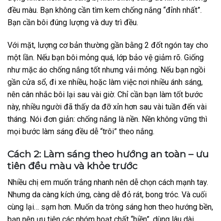
đều màu. Bạn không cần tìm kem chống nắng “đỉnh nhất”.
Bạn cần bôi đúng lượng và duy trì đều.
Với mặt, lượng cơ bản thường gần bằng 2 đốt ngón tay cho
một lần. Nếu bạn bôi mỏng quá, lớp bảo vệ giảm rõ. Giống
như mặc áo chống nắng tốt nhưng vải mỏng. Nếu bạn ngồi
gần cửa sổ, đi xe nhiều, hoặc làm việc nơi nhiều ánh sáng,
nên cân nhắc bôi lại sau vài giờ. Chỉ cần bạn làm tốt bước
này, nhiều người đã thấy da đỡ xỉn hơn sau vài tuần đến vài
tháng. Nói đơn giản: chống nắng là nền.
Nền không vững thì
mọi bước làm sáng đều dễ “trôi” theo nắng.
Cách 2: Làm sáng theo hướng an toàn – ưu
tiên đều màu và khỏe trước
Nhiều chị em muốn trắng nhanh nên dễ chọn cách mạnh tay.
Nhưng da càng kích ứng, càng dễ đỏ rát, bong tróc.
Và cuối
cùng lại… sạm hơn.
Muốn da trông sáng hơn theo hướng bền,
bạn nên ưu tiên các nhóm hoạt chất “hiền”, dùng lâu dài