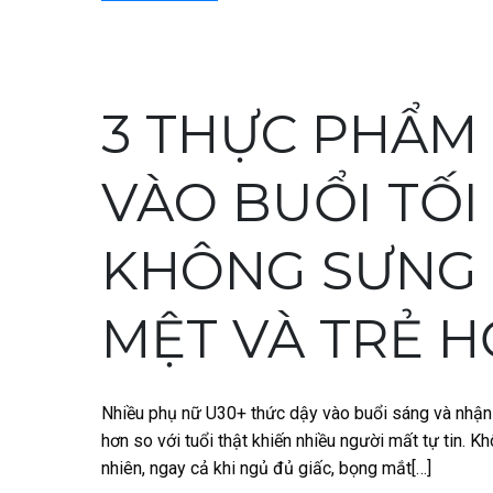
3 THỰC PHẨM
VÀO BUỔI TỐ
KHÔNG SƯNG 
MỆT VÀ TRẺ 
Nhiều phụ nữ U30+ thức dậy vào buổi sáng và nhận
hơn so với tuổi thật khiến nhiều người mất tự tin. K
nhiên, ngay cả khi ngủ đủ giấc, bọng mắt[…]