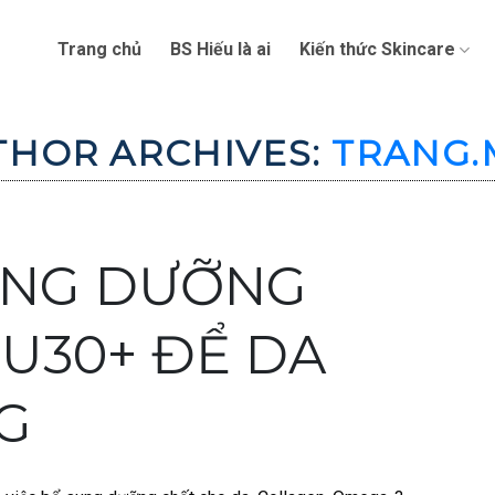
Trang chủ
BS Hiếu là ai
Kiến thức Skincare
THOR ARCHIVES:
TRANG.
UNG DƯỠNG
U30+ ĐỂ DA
G