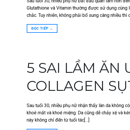
Sau tuổi 30, nhiều phụ nữ bắt đầu quan tâm hơn đế
Glutathione và Vitamin thường được sử dụng cùng lú
chắc. Tuy nhiên, không phải bổ sung càng nhiều thì 
ĐỌC TIẾP
→
5 SAI LẦM ĂN
COLLAGEN SỤT
Sau tuổi 30, nhiều phụ nữ nhận thấy làn da không còn
khoé mắt và khoé miệng. Da cũng dễ chảy xệ và kém
này không chỉ đến từ tuổi tác[…]