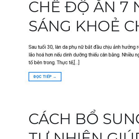
CHẾ ĐỘ ĂN 7 
SÁNG KHOẺ C
Sau tuổi 30, làn da phụ nữ bắt đầu chịu ảnh hưởng 
lão hoá hơn nếu dinh dưỡng thiếu cân bằng. Nhiều n
tố bên trong. Thực tế,[…]
ĐỌC TIẾP
→
CÁCH BỔ SUN
TỰ NHIÊN GI