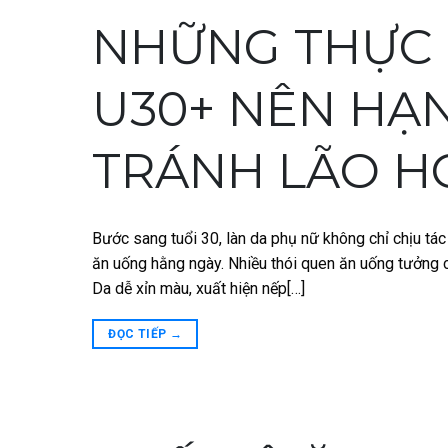
NHỮNG THỰC
U30+ NÊN HẠ
TRÁNH LÃO H
Bước sang tuổi 30, làn da phụ nữ không chỉ chịu tá
ăn uống hằng ngày. Nhiều thói quen ăn uống tưởng c
Da dễ xỉn màu, xuất hiện nếp[…]
ĐỌC TIẾP
→