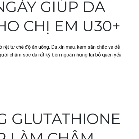
NGÀY GIÚP DA
HO CHỊ EM U30+
rõ rệt từ chế độ ăn uống. Da xỉn màu, kém săn chắc và dễ
gười chăm sóc da rất kỹ bên ngoài nhưng lại bỏ quên yếu
G GLUTATHIONE
ÚP LÀM CHẬM