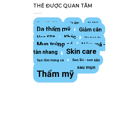
THẺ ĐƯỢC QUAN TÂM
About Dr Hiếu
cấp ẩm
da khô
Da thẩm mỹ
Giảm cân
Khác
Học SPA
lão hoá da
Mụn trứng cá
Nám má -
Skin care
tàn nhang
Sẹo lồi - sẹo xấu
Sẹo lõm trứng cá
Thâm sau mụn
sợi bã nhờn
Thẩm mỹ