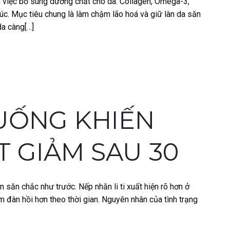
n việc bổ sung dưỡng chất cho da. Collagen, Omega-3,
c. Mục tiêu chung là làm chậm lão hoá và giữ làn da săn
da càng[…]
 UỐNG KHIẾN
 GIẢM SAU 30
 săn chắc như trước. Nếp nhăn li ti xuất hiện rõ hơn ở
 đàn hồi hơn theo thời gian. Nguyên nhân của tình trạng