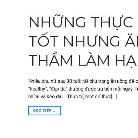
NHỮNG THỰC
TỐT NHƯNG ĂN
THẦM LÀM HẠ
Nhiều phụ nữ sau 30 tuổi rất chú trọng ăn uống để
“healthy”, “đẹp da” thường được ưu tiên mỗi ngày. 
nhiều và kéo dài. Thực tế, một số thực[…]
ĐỌC TIẾP
→