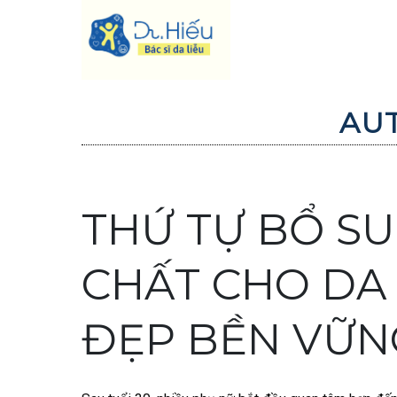
Skip
to
content
AU
THỨ TỰ BỔ S
CHẤT CHO DA 
ĐẸP BỀN VỮN