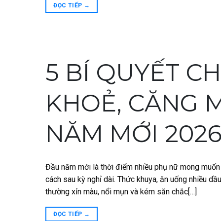
ĐỌC TIẾP
→
5 BÍ QUYẾT C
KHOẺ, CĂNG 
NĂM MỚI 202
Đầu năm mới là thời điểm nhiều phụ nữ mong muốn
cách sau kỳ nghỉ dài. Thức khuya, ăn uống nhiều dầ
thường xỉn màu, nổi mụn và kém săn chắc[…]
ĐỌC TIẾP
→