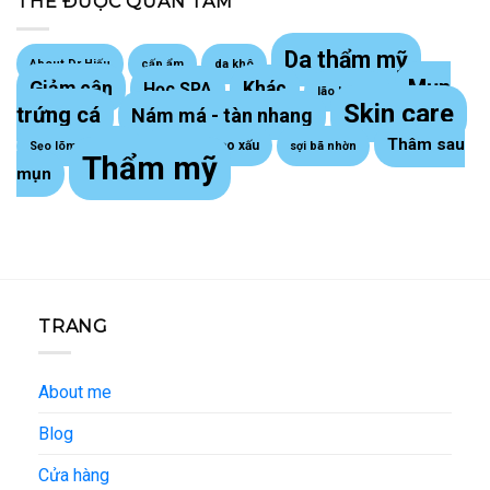
THẺ ĐƯỢC QUAN TÂM
Da thẩm mỹ
About Dr Hiếu
cấp ẩm
da khô
Mụn
Giảm cân
Khác
Học SPA
lão hoá da
Skin care
trứng cá
Nám má - tàn nhang
Thâm sau
Sẹo lồi - sẹo xấu
Sẹo lõm trứng cá
sợi bã nhờn
Thẩm mỹ
mụn
TRANG
About me
Blog
Cửa hàng