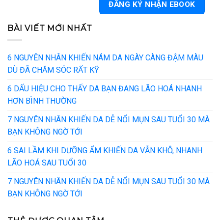
BÀI VIẾT MỚI NHẤT
6 NGUYÊN NHÂN KHIẾN NÁM DA NGÀY CÀNG ĐẬM MÀU
DÙ ĐÃ CHĂM SÓC RẤT KỸ
6 DẤU HIỆU CHO THẤY DA BẠN ĐANG LÃO HOÁ NHANH
HƠN BÌNH THƯỜNG
7 NGUYÊN NHÂN KHIẾN DA DỄ NỔI MỤN SAU TUỔI 30 MÀ
BẠN KHÔNG NGỜ TỚI
6 SAI LẦM KHI DƯỠNG ẨM KHIẾN DA VẪN KHÔ, NHANH
LÃO HOÁ SAU TUỔI 30
7 NGUYÊN NHÂN KHIẾN DA DỄ NỔI MỤN SAU TUỔI 30 MÀ
BẠN KHÔNG NGỜ TỚI