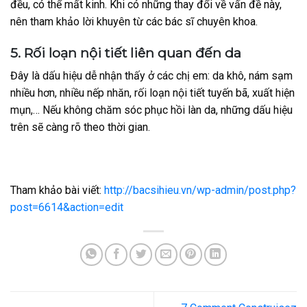
đều, có thể mất kinh. Khi có những thay đổi về vấn đề này,
nên tham khảo lời khuyên từ các bác sĩ chuyên khoa.
5. Rối loạn nội tiết liên quan đến da
Đây là dấu hiệu dễ nhận thấy ở các chị em: da khô, nám sạm
nhiều hơn, nhiều nếp nhăn, rối loạn nội tiết tuyến bã, xuất hiện
mụn,… Nếu không chăm sóc phục hồi làn da, những dấu hiệu
trên sẽ càng rõ theo thời gian.
Tham khảo bài viết:
http://bacsihieu.vn/wp-admin/post.php?
post=6614&action=edit