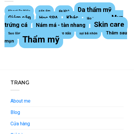
Da thẩm mỹ
About Dr Hiếu
cấp ẩm
da khô
Mụn
Giảm cân
Khác
Học SPA
lão hoá da
Skin care
trứng cá
Nám má - tàn nhang
Thâm sau
Sẹo lồi - sẹo xấu
Sẹo lõm trứng cá
sợi bã nhờn
Thẩm mỹ
mụn
TRANG
About me
Blog
Cửa hàng