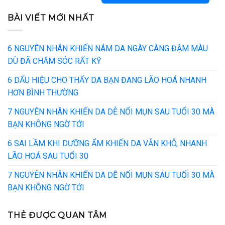
BÀI VIẾT MỚI NHẤT
6 NGUYÊN NHÂN KHIẾN NÁM DA NGÀY CÀNG ĐẬM MÀU
DÙ ĐÃ CHĂM SÓC RẤT KỸ
6 DẤU HIỆU CHO THẤY DA BẠN ĐANG LÃO HOÁ NHANH
HƠN BÌNH THƯỜNG
7 NGUYÊN NHÂN KHIẾN DA DỄ NỔI MỤN SAU TUỔI 30 MÀ
BẠN KHÔNG NGỜ TỚI
6 SAI LẦM KHI DƯỠNG ẨM KHIẾN DA VẪN KHÔ, NHANH
LÃO HOÁ SAU TUỔI 30
7 NGUYÊN NHÂN KHIẾN DA DỄ NỔI MỤN SAU TUỔI 30 MÀ
BẠN KHÔNG NGỜ TỚI
THẺ ĐƯỢC QUAN TÂM