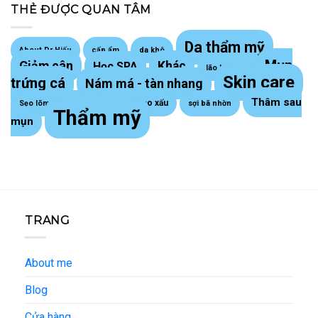
THẺ ĐƯỢC QUAN TÂM
Da thẩm mỹ
About Dr Hiếu
cấp ẩm
da khô
Mụn
Giảm cân
Khác
Học SPA
lão hoá da
Skin care
trứng cá
Nám má - tàn nhang
Thâm sau
Sẹo lồi - sẹo xấu
Sẹo lõm trứng cá
sợi bã nhờn
Thẩm mỹ
mụn
TRANG
About me
Blog
Cửa hàng