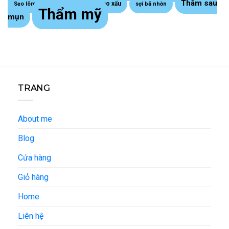
Thâm sau
Sẹo lồi - sẹo xấu
Sẹo lõm trứng cá
sợi bã nhờn
Thẩm mỹ
mụn
TRANG
About me
Blog
Cửa hàng
Giỏ hàng
Home
Liên hệ