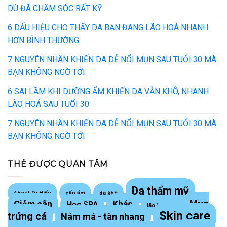
DÙ ĐÃ CHĂM SÓC RẤT KỸ
6 DẤU HIỆU CHO THẤY DA BẠN ĐANG LÃO HOÁ NHANH
HƠN BÌNH THƯỜNG
7 NGUYÊN NHÂN KHIẾN DA DỄ NỔI MỤN SAU TUỔI 30 MÀ
BẠN KHÔNG NGỜ TỚI
6 SAI LẦM KHI DƯỠNG ẨM KHIẾN DA VẪN KHÔ, NHANH
LÃO HOÁ SAU TUỔI 30
7 NGUYÊN NHÂN KHIẾN DA DỄ NỔI MỤN SAU TUỔI 30 MÀ
BẠN KHÔNG NGỜ TỚI
THẺ ĐƯỢC QUAN TÂM
Da thẩm mỹ
About Dr Hiếu
cấp ẩm
da khô
Mụn
Giảm cân
Khác
Học SPA
lão hoá da
Skin care
trứng cá
Nám má - tàn nhang