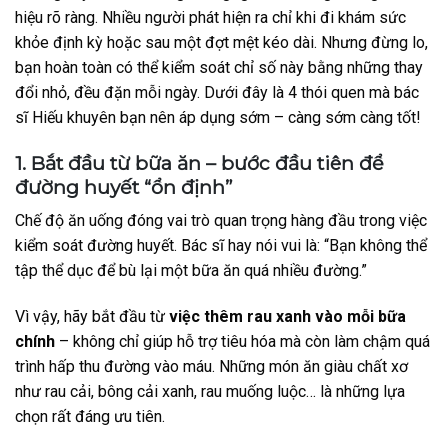
hiệu rõ ràng. Nhiều người phát hiện ra chỉ khi đi khám sức
khỏe định kỳ hoặc sau một đợt mệt kéo dài. Nhưng đừng lo,
bạn hoàn toàn có thể kiểm soát chỉ số này bằng những thay
đổi nhỏ, đều đặn mỗi ngày. Dưới đây là 4 thói quen mà bác
sĩ Hiếu khuyên bạn nên áp dụng sớm – càng sớm càng tốt!
1. Bắt đầu từ bữa ăn – bước đầu tiên để
đường huyết “ổn định”
Chế độ ăn uống đóng vai trò quan trọng hàng đầu trong việc
kiểm soát đường huyết. Bác sĩ hay nói vui là: “Bạn không thể
tập thể dục để bù lại một bữa ăn quá nhiều đường.”
Vì vậy, hãy bắt đầu từ
việc thêm rau xanh vào mỗi bữa
chính
– không chỉ giúp hỗ trợ tiêu hóa mà còn làm chậm quá
trình hấp thu đường vào máu. Những món ăn giàu chất xơ
như rau cải, bông cải xanh, rau muống luộc… là những lựa
chọn rất đáng ưu tiên.