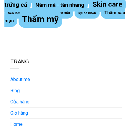
Skin care
trứng cá
Nám má - tàn nhang
Thâm sau
Sẹo lồi - sẹo xấu
Sẹo lõm trứng cá
sợi bã nhờn
Thẩm mỹ
mụn
TRANG
About me
Blog
Cửa hàng
Giỏ hàng
Home