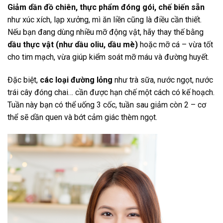
Giảm dần đồ chiên, thực phẩm đóng gói, chế biến sẵn
như xúc xích, lạp xưởng, mì ăn liền cũng là điều cần thiết.
Nếu bạn đang dùng nhiều mỡ động vật, hãy thay thế bằng
dầu thực vật (như dầu oliu, dầu mè)
hoặc mỡ cá – vừa tốt
cho tim mạch, vừa giúp kiểm soát mỡ máu và đường huyết.
Đặc biệt,
các loại đường lỏng
như trà sữa, nước ngọt, nước
trái cây đóng chai… cần được hạn chế một cách có kế hoạch.
Tuần này bạn có thể uống 3 cốc, tuần sau giảm còn 2 – cơ
thể sẽ dần quen và bớt cảm giác thèm ngọt.