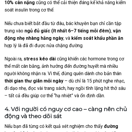
10% cân nặng
cũng có thể cải thiện đáng kể khả năng kiểm
soát insulin trong cơ thể.
Nếu chưa biết bắt đầu từ đâu, bác khuyên bạn chỉ cần tập
trung vào
ngủ đủ giấc (ít nhất 6–7 tiếng mỗi đêm)
,
vận
động nhẹ nhàng hằng ngày
, và
kiểm soát khẩu phần ăn
hợp lý là đã đi được nửa chặng đường.
Ngoài ra,
stress kéo dài
cũng khiến các hormone trong cơ
thể mất cân bằng, ảnh hưởng đến đường huyết mà nhiều
người không nhận ra. Vì thế, đừng quên dành cho bản thân
thời gian thư giãn mỗi ngày
– dù chỉ là 15 phút nghe nhạc,
đi dạo nhẹ, đọc vài trang sách, hay ngồi tĩnh lặng hít thở sâu
– tất cả đều giúp cơ thể “hạ nhiệt” và ổn định dần.
4. Với người có nguy cơ cao – càng nên chủ
động và theo dõi sát
Nếu bạn đã từng có kết quả xét nghiệm cho thấy
đường