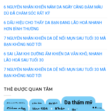
6 NGUYÊN NHÂN KHIẾN NÁM DA NGÀY CÀNG ĐẬM MÀU
DÙ ĐÃ CHĂM SÓC RẤT KỸ
6 DẤU HIỆU CHO THẤY DA BẠN ĐANG LÃO HOÁ NHANH
HƠN BÌNH THƯỜNG
7 NGUYÊN NHÂN KHIẾN DA DỄ NỔI MỤN SAU TUỔI 30 MÀ
BẠN KHÔNG NGỜ TỚI
6 SAI LẦM KHI DƯỠNG ẨM KHIẾN DA VẪN KHÔ, NHANH
LÃO HOÁ SAU TUỔI 30
7 NGUYÊN NHÂN KHIẾN DA DỄ NỔI MỤN SAU TUỔI 30 MÀ
BẠN KHÔNG NGỜ TỚI
THẺ ĐƯỢC QUAN TÂM
Da thẩm mỹ
About Dr Hiếu
cấp ẩm
da khô
Mụn
Giảm cân
Khác
Học SPA
lão hoá da