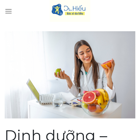
Skip
to
content
Dinh dưỡng –