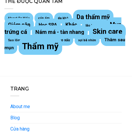
THẺ ĐƯỢC QUAN TÂM
Da thẩm mỹ
About Dr Hiếu
cấp ẩm
da khô
Mụn
Giảm cân
Khác
Học SPA
lão hoá da
Skin care
trứng cá
Nám má - tàn nhang
Thâm sau
Sẹo lồi - sẹo xấu
Sẹo lõm trứng cá
sợi bã nhờn
Thẩm mỹ
mụn
TRANG
About me
Blog
Cửa hàng