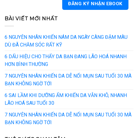
BÀI VIẾT MỚI NHẤT
6 NGUYÊN NHÂN KHIẾN NÁM DA NGÀY CÀNG ĐẬM MÀU
DÙ ĐÃ CHĂM SÓC RẤT KỸ
6 DẤU HIỆU CHO THẤY DA BẠN ĐANG LÃO HOÁ NHANH
HƠN BÌNH THƯỜNG
7 NGUYÊN NHÂN KHIẾN DA DỄ NỔI MỤN SAU TUỔI 30 MÀ
BẠN KHÔNG NGỜ TỚI
6 SAI LẦM KHI DƯỠNG ẨM KHIẾN DA VẪN KHÔ, NHANH
LÃO HOÁ SAU TUỔI 30
7 NGUYÊN NHÂN KHIẾN DA DỄ NỔI MỤN SAU TUỔI 30 MÀ
BẠN KHÔNG NGỜ TỚI