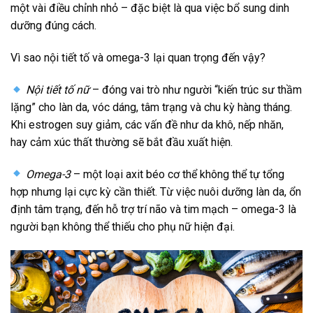
một vài điều chỉnh nhỏ – đặc biệt là qua việc bổ sung dinh
dưỡng đúng cách.
Vì sao nội tiết tố và omega-3 lại quan trọng đến vậy?
Nội tiết tố nữ
– đóng vai trò như người “kiến trúc sư thầm
lặng” cho làn da, vóc dáng, tâm trạng và chu kỳ hàng tháng.
Khi estrogen suy giảm, các vấn đề như da khô, nếp nhăn,
hay cảm xúc thất thường sẽ bắt đầu xuất hiện.
Omega-3
– một loại axit béo cơ thể không thể tự tổng
hợp nhưng lại cực kỳ cần thiết. Từ việc nuôi dưỡng làn da, ổn
định tâm trạng, đến hỗ trợ trí não và tim mạch – omega-3 là
người bạn không thể thiếu cho phụ nữ hiện đại.