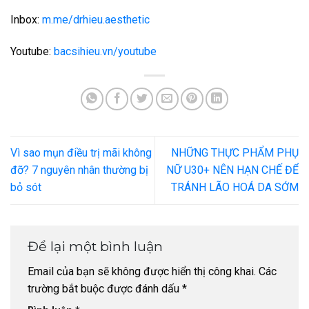
Inbox:
m.me/drhieu.aesthetic
Youtube:
bacsihieu.vn/youtube
Vì sao mụn điều trị mãi không
NHỮNG THỰC PHẨM PHỤ
đỡ? 7 nguyên nhân thường bị
NỮ U30+ NÊN HẠN CHẾ ĐỂ
bỏ sót
TRÁNH LÃO HOÁ DA SỚM
Để lại một bình luận
Email của bạn sẽ không được hiển thị công khai.
Các
trường bắt buộc được đánh dấu
*