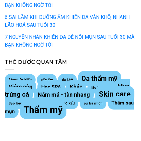
BẠN KHÔNG NGỜ TỚI
6 SAI LẦM KHI DƯỠNG ẨM KHIẾN DA VẪN KHÔ, NHANH
LÃO HOÁ SAU TUỔI 30
7 NGUYÊN NHÂN KHIẾN DA DỄ NỔI MỤN SAU TUỔI 30 MÀ
BẠN KHÔNG NGỜ TỚI
THẺ ĐƯỢC QUAN TÂM
Da thẩm mỹ
About Dr Hiếu
cấp ẩm
da khô
Mụn
Giảm cân
Khác
Học SPA
lão hoá da
Skin care
trứng cá
Nám má - tàn nhang
Thâm sau
Sẹo lồi - sẹo xấu
Sẹo lõm trứng cá
sợi bã nhờn
Thẩm mỹ
mụn