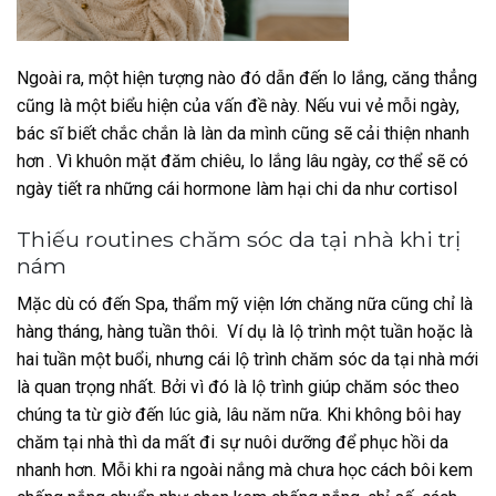
Ngoài ra, một hiện tượng nào đó dẫn đến lo lắng, căng thẳng
cũng là một biểu hiện của vấn đề này. Nếu vui vẻ mỗi ngày,
bác sĩ biết chắc chắn là làn da mình cũng sẽ cải thiện nhanh
hơn . Vì khuôn mặt đăm chiêu, lo lắng lâu ngày, cơ thể sẽ có
ngày tiết ra những cái hormone làm hại chi da như cortisol
Thiếu routines chăm sóc da tại nhà khi trị
nám
Mặc dù có đến Spa, thẩm mỹ viện lớn chăng nữa cũng chỉ là
hàng tháng, hàng tuần thôi. Ví dụ là lộ trình một tuần hoặc là
hai tuần một buổi, nhưng cái lộ trình chăm sóc da tại nhà mới
là quan trọng nhất. Bởi vì đó là lộ trình giúp chăm sóc theo
chúng ta từ giờ đến lúc già, lâu năm nữa. Khi không bôi hay
chăm tại nhà thì da mất đi sự nuôi dưỡng để phục hồi da
nhanh hơn. Mỗi khi ra ngoài nắng mà chưa học cách bôi kem