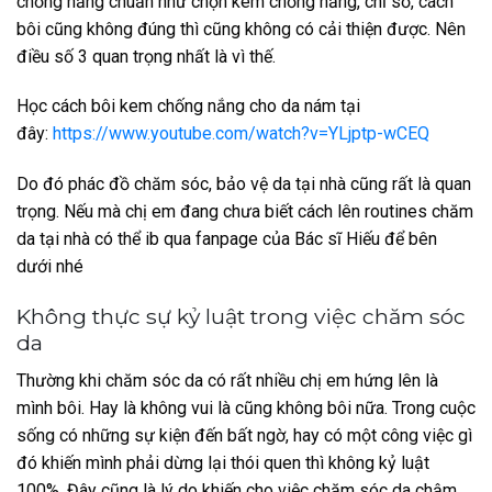
chống nắng chuẩn như chọn kem chống nắng, chỉ số, cách
bôi cũng không đúng thì cũng không có cải thiện được. Nên
điều số 3 quan trọng nhất là vì thế.
Học cách bôi kem chống nắng cho da nám tại
đây:
https://www.youtube.com/watch?v=YLjptp-wCEQ
Do đó phác đồ chăm sóc, bảo vệ da tại nhà cũng rất là quan
trọng. Nếu mà chị em đang chưa biết cách lên routines chăm
da tại nhà có thể ib qua fanpage của Bác sĩ Hiếu để bên
dưới nhé
Không thực sự kỷ luật trong việc chăm sóc
da
Thường khi chăm sóc da có rất nhiều chị em hứng lên là
mình bôi. Hay là không vui là cũng không bôi nữa. Trong cuộc
sống có những sự kiện đến bất ngờ, hay có một công việc gì
đó khiến mình phải dừng lại thói quen thì không kỷ luật
100%. Đây cũng là lý do khiến cho việc chăm sóc da chậm