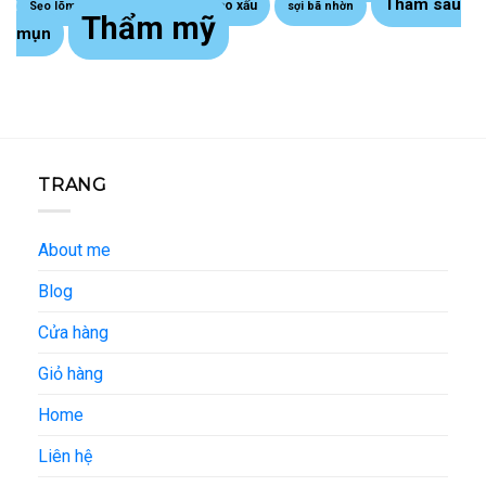
Thâm sau
Sẹo lồi - sẹo xấu
Sẹo lõm trứng cá
sợi bã nhờn
Thẩm mỹ
mụn
TRANG
About me
Blog
Cửa hàng
Giỏ hàng
Home
Liên hệ