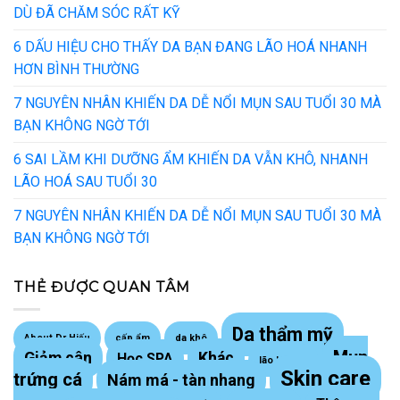
DÙ ĐÃ CHĂM SÓC RẤT KỸ
6 DẤU HIỆU CHO THẤY DA BẠN ĐANG LÃO HOÁ NHANH
HƠN BÌNH THƯỜNG
7 NGUYÊN NHÂN KHIẾN DA DỄ NỔI MỤN SAU TUỔI 30 MÀ
BẠN KHÔNG NGỜ TỚI
6 SAI LẦM KHI DƯỠNG ẨM KHIẾN DA VẪN KHÔ, NHANH
LÃO HOÁ SAU TUỔI 30
7 NGUYÊN NHÂN KHIẾN DA DỄ NỔI MỤN SAU TUỔI 30 MÀ
BẠN KHÔNG NGỜ TỚI
THẺ ĐƯỢC QUAN TÂM
Da thẩm mỹ
About Dr Hiếu
cấp ẩm
da khô
Mụn
Giảm cân
Khác
Học SPA
lão hoá da
Skin care
trứng cá
Nám má - tàn nhang