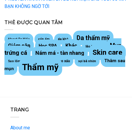
BẠN KHÔNG NGỜ TỚI
THẺ ĐƯỢC QUAN TÂM
Da thẩm mỹ
About Dr Hiếu
cấp ẩm
da khô
Mụn
Giảm cân
Khác
Học SPA
lão hoá da
Skin care
trứng cá
Nám má - tàn nhang
Thâm sau
Sẹo lồi - sẹo xấu
Sẹo lõm trứng cá
sợi bã nhờn
Thẩm mỹ
mụn
TRANG
About me