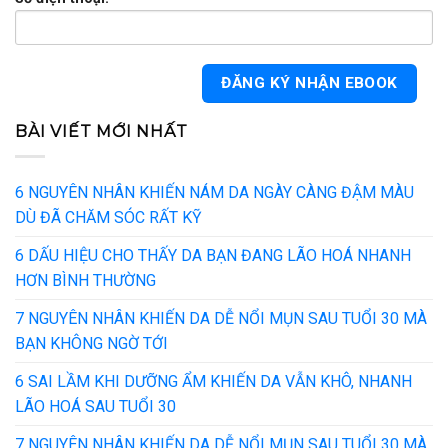
BÀI VIẾT MỚI NHẤT
6 NGUYÊN NHÂN KHIẾN NÁM DA NGÀY CÀNG ĐẬM MÀU
DÙ ĐÃ CHĂM SÓC RẤT KỸ
6 DẤU HIỆU CHO THẤY DA BẠN ĐANG LÃO HOÁ NHANH
HƠN BÌNH THƯỜNG
7 NGUYÊN NHÂN KHIẾN DA DỄ NỔI MỤN SAU TUỔI 30 MÀ
BẠN KHÔNG NGỜ TỚI
6 SAI LẦM KHI DƯỠNG ẨM KHIẾN DA VẪN KHÔ, NHANH
LÃO HOÁ SAU TUỔI 30
7 NGUYÊN NHÂN KHIẾN DA DỄ NỔI MỤN SAU TUỔI 30 MÀ