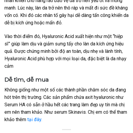
nhân khiến cho hàng rào bảo vệ da trở nên yếu ớt và mỏng
manh. Lúc này, làn da trở nên thô ráp và mất đi sức đề kháng
vốn có. Khi đó các nhân tố gây hại dễ dàng tấn công khiến da
dễ bị kích ứng hoặc mẩn đỏ.
Vào thời điểm đó, Hyaluronic Acid xuất hiện như một “hiệp
sĩ” giúp làm dịu và giảm sưng tấy cho làn da kích ứng hiệu
quả. Được chứng minh bởi độ an toàn, dịu nhẹ và lành tính,
Hyaluronic Acid phù hợp với mọi loại da, đặc biệt là da nhạy
cảm
Dễ tìm, dễ mua
Không giống như một số các thành phần chăm sóc da đang
hót trên thị trường. Các sản phẩm chứa axit hyaluronic như
Serum HA có sẵn ở hầu hết các trang làm đẹp uy tín mà chị
em nên tham khảo. Như serum Skinavis. Chị em có thể tham
khảo thêm
tại đây.