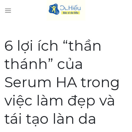
Skip
to
content
6 lợi ích “thần
thánh” của
Serum HA trong
việc làm đẹp và
tái tạo làn da