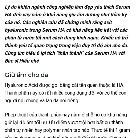
Lý do khiến ngành công nghiệp làm đẹp yêu thích Serum
HA đến vậy nằm ở khả năng giữ ẩm dường như thần kỳ
của nó. Các nghiên cứu đã chứng minh rằng axit
hyaluronic trong Serum HA có khả năng liên kết với các
phân tử nước tốt một cách đáng kinh ngạc. Khiến nó trở
thành yếu tố quan trọng trong việc duy trì độ ẩm cho da.
Cùng tìm hiểu 6 lợi tích “thần thánh” của Serum HA với
Bác sĩ Hiếu nhé
Giữ ẩm cho da
Hyaluronic Acid được gọi bằng cái tên quen thuộc là HA.
Thành phần này có rất nhiều công dụng đối với cơ thể con
người nói chung và làn da nói riêng.
Phép thuật của thành phần này nằm ở chỗ nó có khả năng
giữ lại độ ẩm tối ưu. Ưu điểm vượt trội hơn bất cứ thành
phần tự nhiên hay polymer nhân tạo nào. Thực tế thì 1 gram
của hyaluronic acid có khả năng giữ đến 6l nước. Chính vì