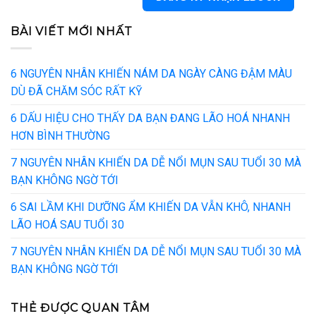
BÀI VIẾT MỚI NHẤT
6 NGUYÊN NHÂN KHIẾN NÁM DA NGÀY CÀNG ĐẬM MÀU
DÙ ĐÃ CHĂM SÓC RẤT KỸ
6 DẤU HIỆU CHO THẤY DA BẠN ĐANG LÃO HOÁ NHANH
HƠN BÌNH THƯỜNG
7 NGUYÊN NHÂN KHIẾN DA DỄ NỔI MỤN SAU TUỔI 30 MÀ
BẠN KHÔNG NGỜ TỚI
6 SAI LẦM KHI DƯỠNG ẨM KHIẾN DA VẪN KHÔ, NHANH
LÃO HOÁ SAU TUỔI 30
7 NGUYÊN NHÂN KHIẾN DA DỄ NỔI MỤN SAU TUỔI 30 MÀ
BẠN KHÔNG NGỜ TỚI
THẺ ĐƯỢC QUAN TÂM