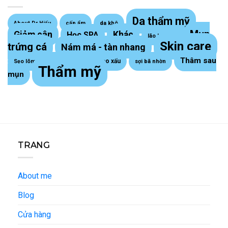
Da thẩm mỹ
About Dr Hiếu
cấp ẩm
da khô
Mụn
Giảm cân
Khác
Học SPA
lão hoá da
Skin care
trứng cá
Nám má - tàn nhang
Thâm sau
Sẹo lồi - sẹo xấu
Sẹo lõm trứng cá
sợi bã nhờn
Thẩm mỹ
mụn
TRANG
About me
Blog
Cửa hàng