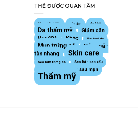
THẺ ĐƯỢC QUAN TÂM
About Dr Hiếu
cấp ẩm
da khô
Da thẩm mỹ
Giảm cân
Khác
Học SPA
lão hoá da
Mụn trứng cá
Nám má -
Skin care
tàn nhang
Sẹo lồi - sẹo xấu
Sẹo lõm trứng cá
Thâm sau mụn
sợi bã nhờn
Thẩm mỹ