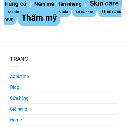
Skin care
trứng cá
Nám má - tàn nhang
Thâm sau
Sẹo lồi - sẹo xấu
Sẹo lõm trứng cá
sợi bã nhờn
Thẩm mỹ
mụn
TRANG
About me
Blog
Cửa hàng
Giỏ hàng
Home