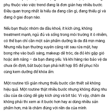
phụ thuộc vào việc trend đang là đơn giản hay nhiều bước.
Điều quan trọng nhất là hiểu da đang cần gì, đang thiếu gì và
đang ở giai đoạn nào.
Nếu bạn thuộc nhóm da dầu khoẻ, ít kích ứng, không
treatment mạnh, ngủ đủ và sống trong môi trường ít ô nhiễm,
có thể bạn chỉ cần một sản phẩm dưỡng là da đã mịn màng.
Nhưng nếu bạn thường xuyên căng rát sau rửa mặt, hay
bong nhẹ vào buổi sáng, makeup dễ tróc, da đỏ khi gặp gió
hoặc ánh nắng – da bạn đang yếu. Và khi hàng rào bảo vệ da
chưa ổn định, bắt buộc bạn phải kết hợp B5 để phục hồi
cùng kem dưỡng để khóa ẩm.
Một routine tối giản nhưng thiếu bước cần thiết sẽ không
hiệu quả. Một routine thật nhiều bước nhưng không đúng nhu
cầu của da cũng dễ gây kích ứng và bít tắc. Vì vậy, chăm da
không phải thi xem ai ít bước hơn hay ai dùng nhiều sản
phẩm hơn, mà là chăm đúng với nền da của mình.