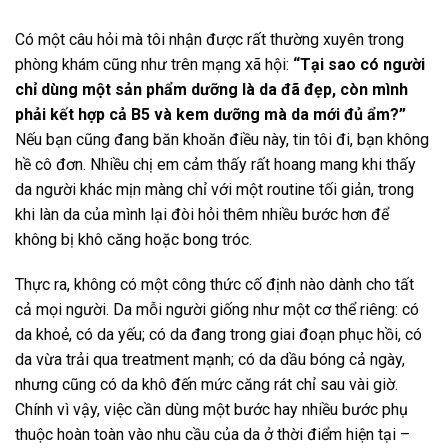
Có một câu hỏi mà tôi nhận được rất thường xuyên trong
phòng khám cũng như trên mạng xã hội:
“Tại sao có người
chỉ dùng một sản phẩm dưỡng là da đã đẹp, còn mình
phải kết hợp cả B5 và kem dưỡng mà da mới đủ ẩm?”
Nếu bạn cũng đang băn khoăn điều này, tin tôi đi, bạn không
hề cô đơn. Nhiều chị em cảm thấy rất hoang mang khi thấy
da người khác mịn màng chỉ với một routine tối giản, trong
khi làn da của mình lại đòi hỏi thêm nhiều bước hơn để
không bị khô căng hoặc bong tróc.
Thực ra, không có một công thức cố định nào dành cho tất
cả mọi người. Da mỗi người giống như một cơ thể riêng: có
da khoẻ, có da yếu; có da đang trong giai đoạn phục hồi, có
da vừa trải qua treatment mạnh; có da dầu bóng cả ngày,
nhưng cũng có da khô đến mức căng rát chỉ sau vài giờ.
Chính vì vậy, việc cần dùng một bước hay nhiều bước phụ
thuộc hoàn toàn vào nhu cầu của da ở thời điểm hiện tại –