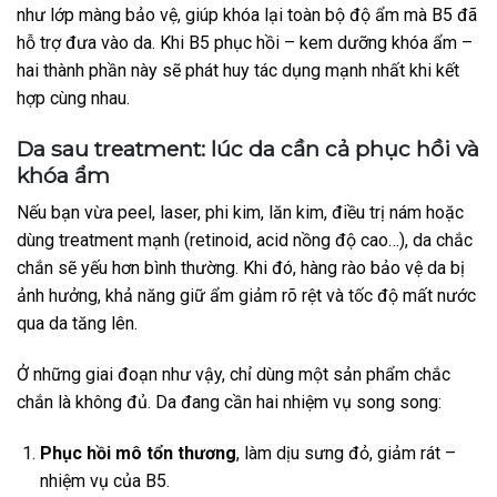
như lớp màng bảo vệ, giúp khóa lại toàn bộ độ ẩm mà B5 đã
hỗ trợ đưa vào da. Khi B5 phục hồi – kem dưỡng khóa ẩm –
hai thành phần này sẽ phát huy tác dụng mạnh nhất khi kết
hợp cùng nhau.
Da sau treatment: lúc da cần cả phục hồi và
khóa ẩm
Nếu bạn vừa peel, laser, phi kim, lăn kim, điều trị nám hoặc
dùng treatment mạnh (retinoid, acid nồng độ cao…), da chắc
chắn sẽ yếu hơn bình thường. Khi đó, hàng rào bảo vệ da bị
ảnh hưởng, khả năng giữ ẩm giảm rõ rệt và tốc độ mất nước
qua da tăng lên.
Ở những giai đoạn như vậy, chỉ dùng một sản phẩm chắc
chắn là không đủ. Da đang cần hai nhiệm vụ song song:
Phục hồi mô tổn thương
, làm dịu sưng đỏ, giảm rát –
nhiệm vụ của B5.