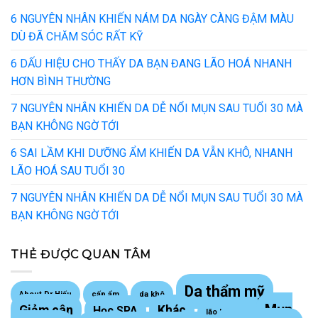
6 NGUYÊN NHÂN KHIẾN NÁM DA NGÀY CÀNG ĐẬM MÀU
DÙ ĐÃ CHĂM SÓC RẤT KỸ
6 DẤU HIỆU CHO THẤY DA BẠN ĐANG LÃO HOÁ NHANH
HƠN BÌNH THƯỜNG
7 NGUYÊN NHÂN KHIẾN DA DỄ NỔI MỤN SAU TUỔI 30 MÀ
BẠN KHÔNG NGỜ TỚI
6 SAI LẦM KHI DƯỠNG ẨM KHIẾN DA VẪN KHÔ, NHANH
LÃO HOÁ SAU TUỔI 30
7 NGUYÊN NHÂN KHIẾN DA DỄ NỔI MỤN SAU TUỔI 30 MÀ
BẠN KHÔNG NGỜ TỚI
THẺ ĐƯỢC QUAN TÂM
Da thẩm mỹ
About Dr Hiếu
cấp ẩm
da khô
Mụn
Giảm cân
Khác
Học SPA
lão hoá da