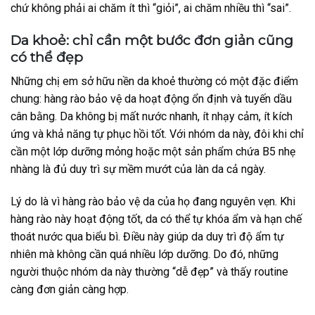
chứ không phải ai chăm ít thì “giỏi”, ai chăm nhiều thì “sai”.
Da khoẻ: chỉ cần một bước đơn giản cũng
có thể đẹp
Những chị em sở hữu nền da khoẻ thường có một đặc điểm
chung: hàng rào bảo vệ da hoạt động ổn định và tuyến dầu
cân bằng. Da không bị mất nước nhanh, ít nhạy cảm, ít kích
ứng và khả năng tự phục hồi tốt. Với nhóm da này, đôi khi chỉ
cần một lớp dưỡng mỏng hoặc một sản phẩm chứa B5 nhẹ
nhàng là đủ duy trì sự mềm mướt của làn da cả ngày.
Lý do là vì hàng rào bảo vệ da của họ đang nguyên vẹn. Khi
hàng rào này hoạt động tốt, da có thể tự khóa ẩm và hạn chế
thoát nước qua biểu bì. Điều này giúp da duy trì độ ẩm tự
nhiên mà không cần quá nhiều lớp dưỡng. Do đó, những
người thuộc nhóm da này thường “dễ đẹp” và thấy routine
càng đơn giản càng hợp.