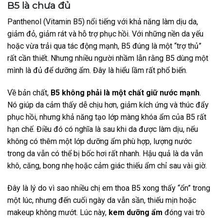
B5 là chưa đủ
Panthenol (Vitamin B5) nổi tiếng với khả năng làm dịu da,
giảm đỏ, giảm rát và hỗ trợ phục hồi. Với những nền da yếu
hoặc vừa trải qua tác động mạnh, B5 đúng là một “trợ thủ”
rất cần thiết. Nhưng nhiều người nhầm lẫn rằng B5 dùng một
mình là đủ để dưỡng ẩm. Đây là hiểu lầm rất phổ biến.
Về bản chất,
B5 không phải là một chất giữ nước mạnh
.
Nó giúp da cảm thấy dễ chịu hơn, giảm kích ứng và thúc đẩy
phục hồi, nhưng khả năng tạo lớp màng khóa ẩm của B5 rất
hạn chế. Điều đó có nghĩa là sau khi da được làm dịu, nếu
không có thêm một lớp dưỡng ẩm phù hợp, lượng nước
trong da vẫn có thể bị bốc hơi rất nhanh. Hậu quả là da vẫn
khô, căng, bong nhẹ hoặc cảm giác thiếu ẩm chỉ sau vài giờ.
Đây là lý do vì sao nhiều chị em thoa B5 xong thấy “ổn” trong
một lúc, nhưng đến cuối ngày da vẫn sần, thiếu mịn hoặc
makeup không mướt. Lúc này,
kem dưỡng ẩm
đóng vai trò