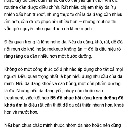
hoặc tẩy da chết quá mạnh, da có thể yếu tạm thời. Khi đó,
routine cần được điều chỉnh. Rất nhiều chị em thấy da “tự
nhiên xấu hơn trước”, nhưng thực tế chỉ là da đang cần nhiều
ẩm hơn, cần được phục hồi nhiều hơn — nhưng routine thì
vẫn giữ nguyên như giai đoạn da khỏe mạnh.
Điều quan trọng là lắng nghe da. Nếu da căng, khô, rát, dễ đỏ,
nổi mụn do khô, hoặc makeup không ăn — đó là dấu hiệu rõ
ràng rằng da cần nhiều hơn một bước dưỡng.
Không có một công thức cố định nào áp dụng cho tất cả mọi
người. Điều quan trọng nhất là bạn hiểu đúng nhu cầu của da
mình. Nếu da đang khoẻ và cân bằng, một sản phẩm dưỡng
là đủ. Nhưng nếu da đang yếu, nhạy cảm hoặc sau
treatment, việc kết hợp
B5 để phục hồi
cùng
kem dưỡng để
khóa ẩm
là điều rất cần thiết để da cải thiện nhanh hơn, khoẻ
hơn và mướt hơn.
Nếu bạn chưa chắc mình thuộc nhóm da nào hoặc nên dùng