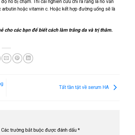
 độ nó bị chậm. Thì cái nghiên cứu chỉ ra rằng là nó vẫn
c arbutin hoặc vitamin c. Hoặc kết hợp đường uống sẽ là
ẻ cho các bạn để biết cách làm trắng da và trị thâm.
ng
Tất tần tật về serum HA
Các trường bắt buộc được đánh dấu
*