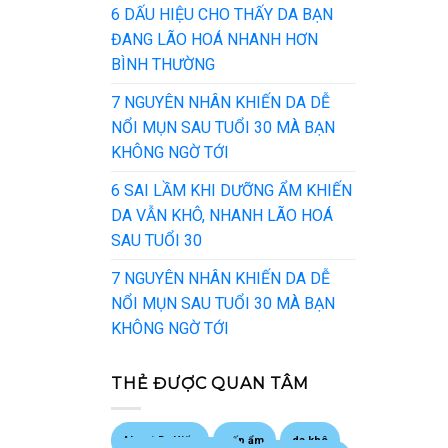
6 DẤU HIỆU CHO THẤY DA BẠN
ĐANG LÃO HOÁ NHANH HƠN
BÌNH THƯỜNG
7 NGUYÊN NHÂN KHIẾN DA DỄ
NỔI MỤN SAU TUỔI 30 MÀ BẠN
KHÔNG NGỜ TỚI
6 SAI LẦM KHI DƯỠNG ẨM KHIẾN
DA VẪN KHÔ, NHANH LÃO HOÁ
SAU TUỔI 30
7 NGUYÊN NHÂN KHIẾN DA DỄ
NỔI MỤN SAU TUỔI 30 MÀ BẠN
KHÔNG NGỜ TỚI
THẺ ĐƯỢC QUAN TÂM
About Dr Hiếu
cấp ẩm
da khô