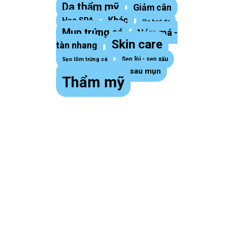
Da thẩm mỹ
Giảm cân
Khác
Học SPA
lão hoá da
Mụn trứng cá
Nám má -
Skin care
tàn nhang
Sẹo lồi - sẹo xấu
Sẹo lõm trứng cá
Thâm sau mụn
sợi bã nhờn
Thẩm mỹ