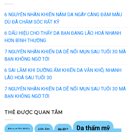
6 NGUYÊN NHÂN KHIẾN NÁM DA NGÀY CÀNG ĐẬM MÀU
DÙ ĐÃ CHĂM SÓC RẤT KỸ
6 DẤU HIỆU CHO THẤY DA BẠN ĐANG LÃO HOÁ NHANH
HƠN BÌNH THƯỜNG
7 NGUYÊN NHÂN KHIẾN DA DỄ NỔI MỤN SAU TUỔI 30 MÀ
BẠN KHÔNG NGỜ TỚI
6 SAI LẦM KHI DƯỠNG ẨM KHIẾN DA VẪN KHÔ, NHANH
LÃO HOÁ SAU TUỔI 30
7 NGUYÊN NHÂN KHIẾN DA DỄ NỔI MỤN SAU TUỔI 30 MÀ
BẠN KHÔNG NGỜ TỚI
THẺ ĐƯỢC QUAN TÂM
Da thẩm mỹ
About Dr Hiếu
cấp ẩm
da khô