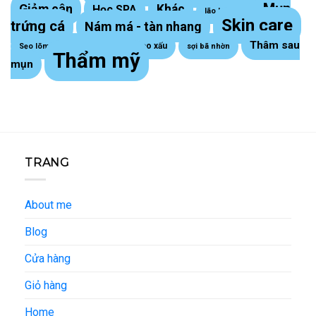
Mụn
Giảm cân
Khác
Học SPA
lão hoá da
Skin care
trứng cá
Nám má - tàn nhang
Thâm sau
Sẹo lồi - sẹo xấu
Sẹo lõm trứng cá
sợi bã nhờn
Thẩm mỹ
mụn
TRANG
About me
Blog
Cửa hàng
Giỏ hàng
Home