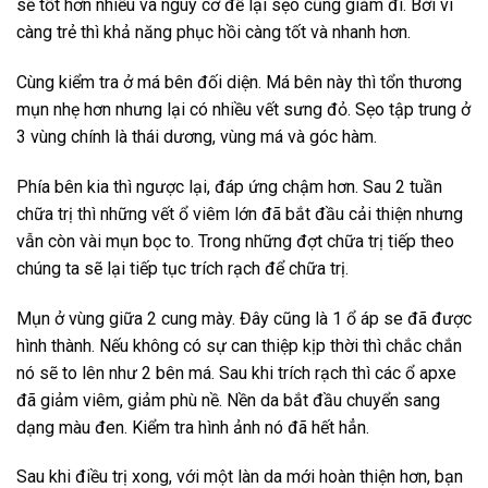
sẽ tốt hơn nhiều và nguy cơ để lại sẹo cũng giảm đi. Bởi vì
càng trẻ thì khả năng phục hồi càng tốt và nhanh hơn.
Cùng kiểm tra ở má bên đối diện. Má bên này thì tổn thương
mụn nhẹ hơn nhưng lại có nhiều vết sưng đỏ. Sẹo tập trung ở
3 vùng chính là thái dương, vùng má và góc hàm.
Phía bên kia thì ngược lại, đáp ứng chậm hơn. Sau 2 tuần
chữa trị thì những vết ổ viêm lớn đã bắt đầu cải thiện nhưng
vẫn còn vài mụn bọc to. Trong những đợt chữa trị tiếp theo
chúng ta sẽ lại tiếp tục trích rạch để chữa trị.
Mụn ở vùng giữa 2 cung mày. Đây cũng là 1 ổ áp se đã được
hình thành. Nếu không có sự can thiệp kịp thời thì chắc chắn
nó sẽ to lên như 2 bên má. Sau khi trích rạch thì các ổ apxe
đã giảm viêm, giảm phù nề. Nền da bắt đầu chuyển sang
dạng màu đen. Kiểm tra hình ảnh nó đã hết hẳn.
Sau khi điều trị xong, với một làn da mới hoàn thiện hơn, bạn