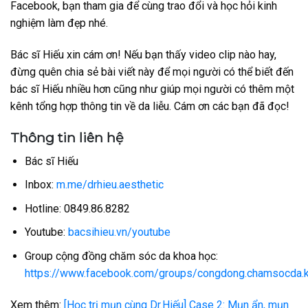
Facebook, bạn tham gia để cùng trao đổi và học hỏi kinh
nghiệm làm đẹp nhé.
Bác sĩ Hiếu xin cám ơn! Nếu bạn thấy video clip nào hay,
đừng quên chia sẻ bài viết này để mọi người có thể biết đến
bác sĩ Hiếu nhiều hơn cũng như giúp mọi người có thêm một
kênh tổng hợp thông tin về da liễu. Cám ơn các bạn đã đọc!
Thông tin liên hệ
Bác sĩ Hiếu
Inbox:
m.me/drhieu.aesthetic
Hotline: 0849.86.8282
Youtube:
bacsihieu.vn/youtube
Group cộng đồng chăm sóc da khoa học:
https://www.facebook.com/groups/congdong.chamsocda.
Xem thêm:
[Học trị mụn cùng Dr.Hiếu] Case 2: Mụn ẩn, mụn