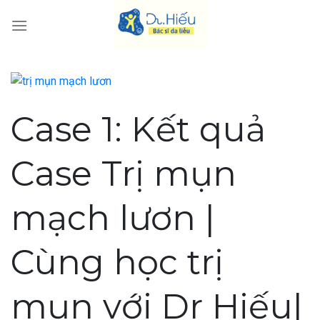
Skip
to
content
Case 1: Kết quả
Case Trị mụn
mạch lươn |
Cùng học trị
mụn với Dr Hiếu|