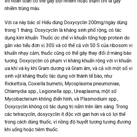
thì hoàn toàn có thể gây bội nhiễm hoặc thậm chí là gây
nhiễm trùng máu.
Với ca này bác sĩ Hiếu dùng Doxycyclin 200mg/ngày dùng
trong 1 tháng. Doxycyclin là kháng sinh phổ rộng, có tác
dụng kìm khuẩn. Thuốc ức chế vi khuẩn tổng hợp protein do
gắn vào tiểu đơn vị 30S và có thể cả với 50 S của ribosom vi
khuẩn nhạy cảm; thuốc cũng có thể gây thay đổi ở màng bào
tương. Doxycyclin có phạm vi kháng khuẩn rộng với vi khuẩn
ưa khí và kỵ khí Gram dương và Gram âm, và cả với một số vi
sinh vật kháng thuốc tác dụng với thành tế bào, như
Rickettsia, Coxiella burnetii, Mycoplasma pneumoniae,
Chlamydia spp., Legionella spp., Ureaplasma, một số
Mycobacterium không điển hình, và Plasmodium spp.,
Doxycyclin không có tác dụng trị nấm trên lâm sàng. Trong
các tetracyclin, doxycyclin ít độc với gan hơn và có lợi thế
trong cách dùng thuốc, vì nồng độ huyết tương tương đương
khi uống hoặc tiêm thuốc.