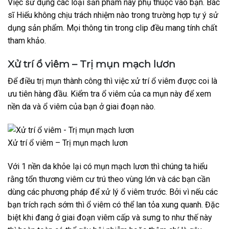
Việc sử dụng các loại sản phẩm này phụ thuộc vào bạn. Bác
sĩ Hiếu không chịu trách nhiệm nào trong trường hợp tự ý sử
dụng sản phẩm. Mọi thông tin trong clip đều mang tính chất
tham khảo.
Xử trí ổ viêm – Trị mụn mạch lươn
Để điều trị mụn thành công thì việc xử trí ổ viêm được coi là
ưu tiên hàng đầu. Kiểm tra ổ viêm của ca mụn này để xem
nền da và ổ viêm của bạn ở giai đoạn nào.
Xử trí ổ viêm – Trị mụn mạch lươn
Với 1 nền da khỏe lại có mụn mạch lươn thì chúng ta hiểu
rằng tổn thương viêm cư trú theo vùng lớn và các bạn cần
dùng các phương pháp để xử lý ổ viêm trước. Bởi vì nếu các
bạn trích rạch sớm thì ổ viêm có thể lan tỏa xung quanh. Đặc
biệt khi đang ở giai đoạn viêm cấp và sưng to như thế này