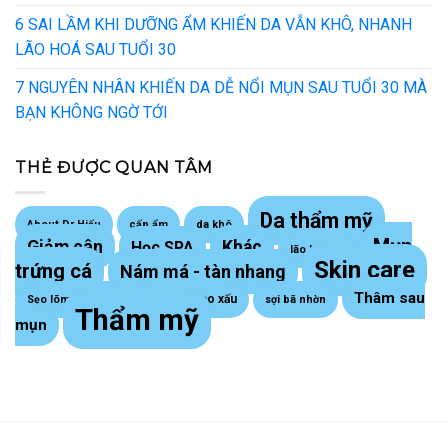
6 SAI LẦM KHI DƯỠNG ẨM KHIẾN DA VẪN KHÔ, NHANH
LÃO HOÁ SAU TUỔI 30
7 NGUYÊN NHÂN KHIẾN DA DỄ NỔI MỤN SAU TUỔI 30 MÀ
BẠN KHÔNG NGỜ TỚI
THẺ ĐƯỢC QUAN TÂM
Da thẩm mỹ
About Dr Hiếu
cấp ẩm
da khô
Mụn
Giảm cân
Khác
Học SPA
lão hoá da
Skin care
trứng cá
Nám má - tàn nhang
Thâm sau
Sẹo lồi - sẹo xấu
Sẹo lõm trứng cá
sợi bã nhờn
Thẩm mỹ
mụn