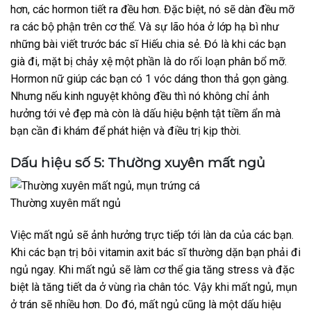
hơn, các hormon tiết ra đều hơn. Đặc biệt, nó sẽ dàn đều mỡ
ra các bộ phận trên cơ thể. Và sự lão hóa ở lớp hạ bì như
những bài viết trước bác sĩ Hiếu chia sẻ. Đó là khi các bạn
già đi, mặt bị chảy xệ một phần là do rối loạn phân bổ mỡ.
Hormon nữ giúp các bạn có 1 vóc dáng thon thả gọn gàng.
Nhưng nếu kinh nguyệt không đều thì nó không chỉ ảnh
hưởng tới vẻ đẹp mà còn là dấu hiệu bệnh tật tiềm ẩn mà
bạn cần đi khám để phát hiện và điều trị kịp thời.
Dấu hiệu số 5: Thường xuyên mất ngủ
Thường xuyên mất ngủ
Việc mất ngủ sẽ ảnh hưởng trực tiếp tới làn da của các bạn.
Khi các bạn trị bôi vitamin axit bác sĩ thường dặn bạn phải đi
ngủ ngay. Khi mất ngủ sẽ làm cơ thể gia tăng stress và đặc
biệt là tăng tiết da ở vùng rìa chân tóc. Vậy khi mất ngủ, mụn
ở trán sẽ nhiều hơn. Do đó, mất ngủ cũng là một dấu hiệu