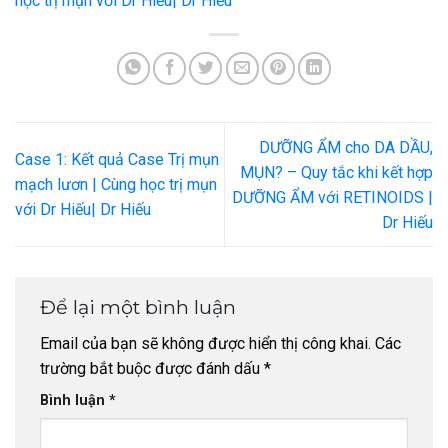
học trị mụn với Dr Hiếu| Dr Hiếu
DƯỠNG ẨM cho DA DẦU,
Case 1: Kết quả Case Trị mụn
MỤN? – Quy tắc khi kết hợp
mạch lươn | Cùng học trị mụn
DƯỠNG ẨM với RETINOIDS |
với Dr Hiếu| Dr Hiếu
Dr Hiếu
Để lại một bình luận
Email của bạn sẽ không được hiển thị công khai.
Các
trường bắt buộc được đánh dấu
*
Bình luận
*