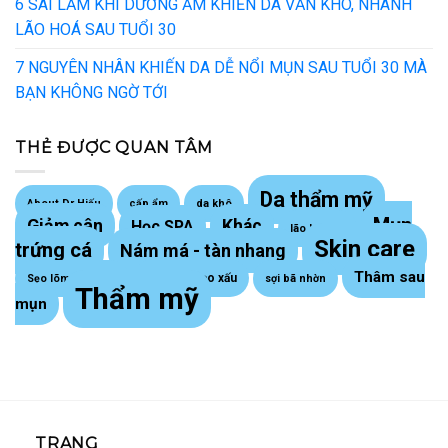
6 SAI LẦM KHI DƯỠNG ẨM KHIẾN DA VẪN KHÔ, NHANH
LÃO HOÁ SAU TUỔI 30
7 NGUYÊN NHÂN KHIẾN DA DỄ NỔI MỤN SAU TUỔI 30 MÀ
BẠN KHÔNG NGỜ TỚI
THẺ ĐƯỢC QUAN TÂM
Da thẩm mỹ
About Dr Hiếu
cấp ẩm
da khô
Mụn
Giảm cân
Khác
Học SPA
lão hoá da
Skin care
trứng cá
Nám má - tàn nhang
Thâm sau
Sẹo lồi - sẹo xấu
Sẹo lõm trứng cá
sợi bã nhờn
Thẩm mỹ
mụn
TRANG