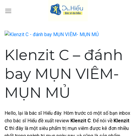
Skip
to
content
Klenzit C – đánh
bay MỤN VIÊM-
MỤN MỦ
Hello, lại là bác sĩ Hiếu đây. Hôm trước có một số bạn inbox
cho bác sĩ Hiếu đề xuất review
Klenzit C
. Để nói về
Klenzit
C
thì đây là một siêu phẩm trị mụn viêm được kê đơn nhiều
nhất trong ngành trị mụn ngày nay, và cũng là sản phẩm