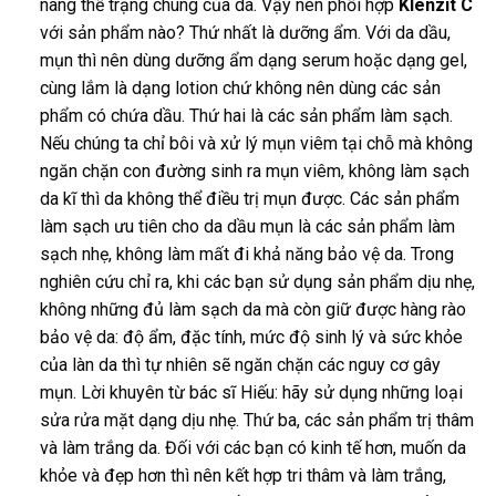
nâng thể trạng chung của da. Vậy nên phối hợp
Klenzit C
với sản phẩm nào? Thứ nhất là dưỡng ẩm. Với da dầu,
mụn thì nên dùng dưỡng ẩm dạng serum hoặc dạng gel,
cùng lắm là dạng lotion chứ không nên dùng các sản
phẩm có chứa dầu. Thứ hai là các sản phẩm làm sạch.
Nếu chúng ta chỉ bôi và xử lý mụn viêm tại chỗ mà không
ngăn chặn con đường sinh ra mụn viêm, không làm sạch
da kĩ thì da không thể điều trị mụn được. Các sản phẩm
làm sạch ưu tiên cho da dầu mụn là các sản phẩm làm
sạch nhẹ, không làm mất đi khả năng bảo vệ da. Trong
nghiên cứu chỉ ra, khi các bạn sử dụng sản phẩm dịu nhẹ,
không những đủ làm sạch da mà còn giữ được hàng rào
bảo vệ da: độ ẩm, đặc tính, mức độ sinh lý và sức khỏe
của làn da thì tự nhiên sẽ ngăn chặn các nguy cơ gây
mụn. Lời khuyên từ bác sĩ Hiếu: hãy sử dụng những loại
sửa rửa mặt dạng dịu nhẹ. Thứ ba, các sản phẩm trị thâm
và làm trắng da. Đối với các bạn có kinh tế hơn, muốn da
khỏe và đẹp hơn thì nên kết hợp tri thâm và làm trắng,