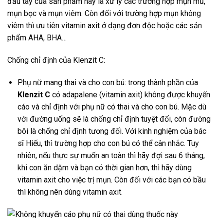
đầu tay của sản phẩm này là xử lý các trường hợp mụn mủ,
mụn bọc và mụn viêm. Còn đối với trường hợp mụn không
viêm thì ưu tiên vitamin axit ở dạng đơn độc hoặc các sản
phẩm AHA, BHA…
Chống chỉ định của Klenzit C:
Phụ nữ mang thai và cho con bú: trong thành phần của
Klenzit C
có adapalene (vitamin axit) không được khuyến
cáo và chỉ định với phụ nữ có thai và cho con bú. Mặc dù
với đường uống sẽ là chống chỉ định tuyệt đối, còn đường
bôi là chống chỉ định tương đối. Với kinh nghiệm của bác
sĩ Hiếu, thì trường hợp cho con bú có thể cân nhắc. Tuy
nhiên, nếu thực sự muốn an toàn thì hãy đợi sau 6 tháng,
khi con ăn dặm và bạn có thời gian hơn, thì hãy dùng
vitamin axit cho việc trị mụn. Còn đối với các bạn có bầu
thì không nên dùng vitamin axit.