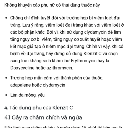
Không khuyến cáo phụ nữ có thai dùng thuốc này
Chống chỉ định tuyệt đối với trường hợp bị viêm loét đại
tràng. Lưu ý rằng, viêm loét đại tràng khác với viêm loét ở
các bộ phận khác. Bởi vì, khi sử dụng clydamycin dễ làm
tăng nguy cơ bị viêm, tăng nguy cơ xuất huyết hoặc viêm
kết mạc giả tạo ở niêm mạc đại tràng. Chính vì vậy, khi có
bệnh về đại tràng, hãy dừng sử dụng Klenzit C và chọn
sang loại kháng sinh khác như Erythromycin hay là
Doxycycline hoặc azithromycin.
Trường hợp mẫn cảm với thành phần của thuốc:
adapalene hoặc clydamycin
Làn da mỏng, yếu:
4. Tác dụng phụ của Klenzit C
4.1 Gây ra châm chích và ngứa
Nếu thời gian châm chích và ngứa dưới 15 phút thì hãy coi là