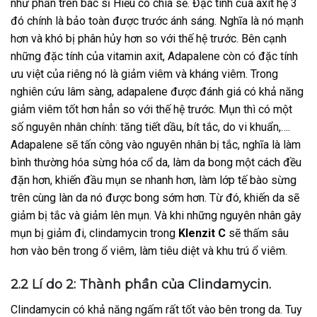
như phần trên bác sĩ Hiếu có chia sẻ. Đặc tính của axit hệ 3
đó chính là bảo toàn được trước ánh sáng. Nghĩa là nó mạnh
hơn và khó bị phân hủy hơn so với thế hệ trước. Bên cạnh
những đặc tính của vitamin axit, Adapalene còn có đặc tính
ưu việt của riêng nó là giảm viêm và kháng viêm. Trong
nghiên cứu lâm sàng, adapalene được đánh giá có khả năng
giảm viêm tốt hơn hẳn so với thế hệ trước. Mụn thì có một
số nguyên nhân chính: tăng tiết dầu, bít tắc, do vi khuẩn,….
Adapalene sẽ tấn công vào nguyên nhân bị tắc, nghĩa là làm
bình thường hóa sừng hóa cổ da, làm da bong một cách đều
đặn hơn, khiến đầu mụn se nhanh hơn, làm lớp tế bào sừng
trên cùng làn da nó được bong sớm hơn. Từ đó, khiến da sẽ
giảm bị tắc và giảm lên mụn. Và khi những nguyên nhân gây
mụn bị giảm đi, clindamycin trong
Klenzit C
sẽ thấm sâu
hơn vào bên trong ổ viêm, làm tiêu diệt và khu trú ổ viêm.
2.2 Lí do 2: Thành phần của Clindamycin.
Clindamycin có khả năng ngấm rất tốt vào bên trong da. Tuy