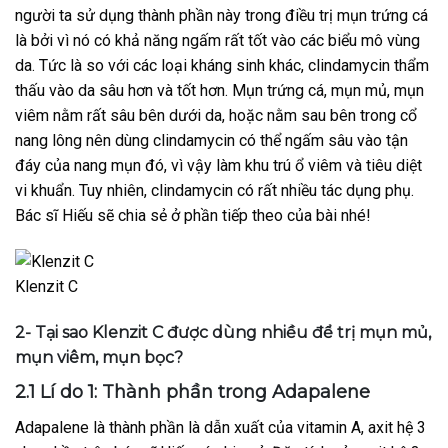
người ta sử dụng thành phần này trong điều trị mụn trứng cá
là bởi vì nó có khả năng ngấm rất tốt vào các biểu mô vùng
da. Tức là so với các loại kháng sinh khác, clindamycin thẩm
thấu vào da sâu hơn và tốt hơn. Mụn trứng cá, mụn mủ, mụn
viêm nằm rất sâu bên dưới da, hoặc nằm sau bên trong cổ
nang lông nên dùng clindamycin có thể ngấm sâu vào tận
đáy của nang mụn đó, vì vậy làm khu trú ổ viêm và tiêu diệt
vi khuẩn. Tuy nhiên, clindamycin có rất nhiều tác dụng phụ.
Bác sĩ Hiếu sẽ chia sẻ ở phần tiếp theo của bài nhé!
Klenzit C
2- Tại sao Klenzit C được dùng nhiều để trị mụn mủ,
mụn viêm, mụn bọc?
2.1 Lí do 1: Thành phần trong Adapalene
Adapalene là thành phần là dẫn xuất của vitamin A, axit hệ 3