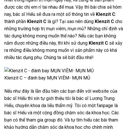
được các chị em rỉ tai nhau để mua. Vậy thì bài chia sẻ hôm
nay, bác sĩ Hiếu sẽ đưa ra một số thông tin về
Klenzit C
:
thành phần
Klenzit C
là gì? Tại sao nên dùng
Klenzit C
cho
những trường hợp trị mụn viêm, mụn mủ? Những chỉ định và
tác dụng không mong muốn thế nào? Nếu các bạn không
nắm được những điều này, thì khi sử dụng
Klenzit C
sẽ xảy
ra những điều không mong muốn vì sản phẩm này có khá
nhiều tác dụng phụ. Chúng ta sẽ bắt đầu nhé!
Klenzit C – đánh bay MỤN VIÊM- MỤN MỦ
Nếu như đây là lần đầu tiên các bạn đến với website của
bác sĩ Hiếu thì xin tự giới thiệu tôi là bác sĩ Lương Trung
Hiếu, chuyên khoa da liễu thẩm mỹ. Tôi có một fanpage là
bác sĩ Hiếu và một cộng đồng chăm sóc da khoa học. Các
bạn có thể tham gia group đó. Và tự tìm hiểu các bài tham
khảo hướng dẫn chăm sóc da khoa học cho chính mình.