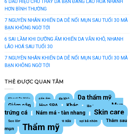
6 DẤU HIỆU CHO THẤY DA BẠN ĐANG LÃO HOÁ NHANH
HƠN BÌNH THƯỜNG
7 NGUYÊN NHÂN KHIẾN DA DỄ NỔI MỤN SAU TUỔI 30 MÀ
BẠN KHÔNG NGỜ TỚI
6 SAI LẦM KHI DƯỠNG ẨM KHIẾN DA VẪN KHÔ, NHANH
LÃO HOÁ SAU TUỔI 30
7 NGUYÊN NHÂN KHIẾN DA DỄ NỔI MỤN SAU TUỔI 30 MÀ
BẠN KHÔNG NGỜ TỚI
THẺ ĐƯỢC QUAN TÂM
Da thẩm mỹ
About Dr Hiếu
cấp ẩm
da khô
Mụn
Giảm cân
Khác
Học SPA
lão hoá da
Skin care
trứng cá
Nám má - tàn nhang
Thâm sau
Sẹo lồi - sẹo xấu
Sẹo lõm trứng cá
sợi bã nhờn
Thẩm mỹ
mụn