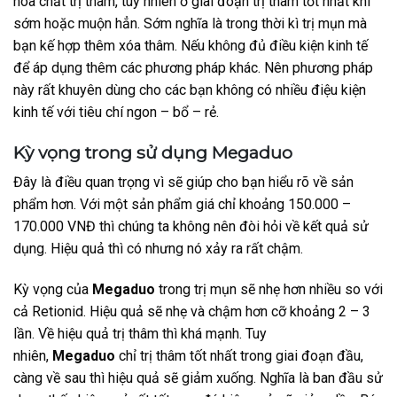
hóa chất trị thâm, tuy nhiên ở giai đoạn trị thâm tốt nhất khi
sớm hoặc muộn hẳn. Sớm nghĩa là trong thời kì trị mụn mà
bạn kế hợp thêm xóa thâm. Nếu không đủ điều kiện kinh tế
để áp dụng thêm các phương pháp khác. Nên phương pháp
này rất khuyên dùng cho các bạn không có nhiều điệu kiện
kinh tế với tiêu chí ngon – bổ – rẻ.
Kỳ vọng trong sử dụng Megaduo
Đây là điều quan trọng vì sẽ giúp cho bạn hiểu rõ về sản
phẩm hơn. Với một sản phẩm giá chỉ khoảng 150.000 –
170.000 VNĐ thì chúng ta không nên đòi hỏi về kết quả sử
dụng. Hiệu quả thì có nhưng nó xảy ra rất chậm.
Kỳ vọng của
Megaduo
trong trị mụn sẽ nhẹ hơn nhiều so với
cả Retionid. Hiệu quả sẽ nhẹ và chậm hơn cỡ khoảng 2 – 3
lần. Về hiệu quả trị thâm thì khá mạnh. Tuy
nhiên,
Megaduo
chỉ trị thâm tốt nhất trong giai đoạn đầu,
càng về sau thì hiệu quả sẽ giảm xuống. Nghĩa là ban đầu sử