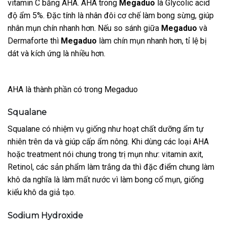
vitamin C bằng AHA. AHA trong
Megaduo
là Glycolic acid
độ ẩm 5%. Đặc tính là nhân đôi cơ chế làm bong sừng, giúp
nhân mụn chín nhanh hơn. Nếu so sánh giữa
Megaduo
và
Dermaforte thì
Megaduo
làm chín mụn nhanh hơn, tỉ lệ bị
dát và kích ứng là nhiều hơn.
AHA là thành phần có trong Megaduo
Squalane
Squalane có nhiệm vụ giống như hoạt chất dưỡng ẩm tự
nhiên trên da và giúp cấp ẩm nông. Khi dùng các loại AHA
hoặc treatment nói chung trong trị mụn như: vitamin axit,
Retinol, các sản phẩm làm trắng da thì đặc điểm chung làm
khô da nghĩa là làm mất nước vì làm bong cổ mụn, giống
kiểu khô da giả tạo.
Sodium Hydroxide