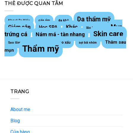
THẺ ĐƯỢC QUAN TÂM
Da thẩm mỹ
About Dr Hiếu
cấp ẩm
da khô
Mụn
Giảm cân
Khác
Học SPA
lão hoá da
Skin care
trứng cá
Nám má - tàn nhang
Thâm sau
Sẹo lồi - sẹo xấu
Sẹo lõm trứng cá
sợi bã nhờn
Thẩm mỹ
mụn
TRANG
About me
Blog
Cửa hàng