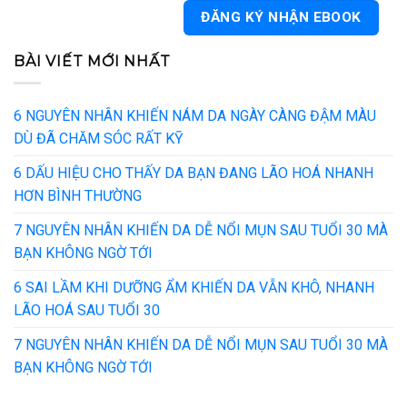
BÀI VIẾT MỚI NHẤT
6 NGUYÊN NHÂN KHIẾN NÁM DA NGÀY CÀNG ĐẬM MÀU
DÙ ĐÃ CHĂM SÓC RẤT KỸ
6 DẤU HIỆU CHO THẤY DA BẠN ĐANG LÃO HOÁ NHANH
HƠN BÌNH THƯỜNG
7 NGUYÊN NHÂN KHIẾN DA DỄ NỔI MỤN SAU TUỔI 30 MÀ
BẠN KHÔNG NGỜ TỚI
6 SAI LẦM KHI DƯỠNG ẨM KHIẾN DA VẪN KHÔ, NHANH
LÃO HOÁ SAU TUỔI 30
7 NGUYÊN NHÂN KHIẾN DA DỄ NỔI MỤN SAU TUỔI 30 MÀ
BẠN KHÔNG NGỜ TỚI