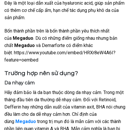
Đây là một loại dẫn xuất của hyaluronic acid, giúp sản phẩm
có thêm cơ chế cấp ẩm, hạn chế tác dụng phụ khô da của
sản phẩm.
Bốn thành phần trên là bốn thành phần yêu thích nhất
của
Megaduo
. Dù có những điểm giống nhau nhưng bản
chất
Megaduo
và Demarforte có điểm khác
biệt. https://www.youtube.com/embed/HRXr8eW4A6I?
feature=oembed
Trường hợp nên sử dụng?
Da nhạy cảm
Hãy đảm bảo là da bạn thuộc dòng da nhạy cảm. Trong một
tháng đầu tiên da thường dễ nhạy cảm. Đối với Retinoid,
Defferin hay những dẫn xuất của vitamin axit, BHA nói chung
đều làm cho da dễ nhạy cảm hơn. Chỉ định của
dùng
Megaduo
trong trị mụn đó là mẫn cảm với các thành
phần liên quan vitamin A và BHA. Mẫn cảm nghĩa là bạn bị