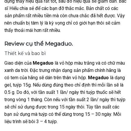
dụng thấy hiệu quả rất tốt, sau đó hiệu quả sẽ giảm dần. Bác
sĩ Hiếu chia sẻ để các bạn đỡ thắc mắc. Bản chất có các
sản phẩm rất nhiều tiền mà còn chưa chắc đã hết được. Vậy
nên chuẩn bị tâm lý là kỳ vọng chỉ có giới hạn thôi sẽ cảm
thấy thoải mái hơn rất nhiều.
Review cụ thể Megaduo.
Thiết kế và bao bì
Giao diện của
Megaduo
là vỏ hộp màu trắng và có chữ màu
xanh da trời. Đặc trưng nhận dạng sản phẩm chính hãng là
có tem của hãng sẽ dán trên thân vỏ hộp.
Megaduo
là dạng
gel, tuýp 15g. Nếu dùng đúng theo chỉ định thì mỗi lần sẽ là
0.5 g. Do đó, với tần suất 1 lần/ ngày thì tuýp thuốc sẽ hết
trong vòng 1 tháng. Còn nếu với tần suất 2 lần/ ngày thì tuýp
sẽ chỉ sử dụng được trong 15 ngày thôi. Tùy tần suất các
bạn sử dụng mà tuýp có thể dùng trong 15 – 30 ngày. Mỗi
liệu trình sẽ bôi 3 – 4 tuýp.