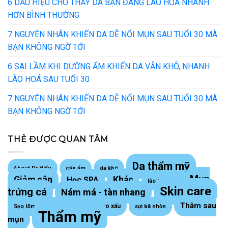
6 DẤU HIỆU CHO THẤY DA BẠN ĐANG LÃO HOÁ NHANH
HƠN BÌNH THƯỜNG
7 NGUYÊN NHÂN KHIẾN DA DỄ NỔI MỤN SAU TUỔI 30 MÀ
BẠN KHÔNG NGỜ TỚI
6 SAI LẦM KHI DƯỠNG ẨM KHIẾN DA VẪN KHÔ, NHANH
LÃO HOÁ SAU TUỔI 30
7 NGUYÊN NHÂN KHIẾN DA DỄ NỔI MỤN SAU TUỔI 30 MÀ
BẠN KHÔNG NGỜ TỚI
THẺ ĐƯỢC QUAN TÂM
Da thẩm mỹ
About Dr Hiếu
cấp ẩm
da khô
Mụn
Giảm cân
Khác
Học SPA
lão hoá da
Skin care
trứng cá
Nám má - tàn nhang
Thâm sau
Sẹo lồi - sẹo xấu
Sẹo lõm trứng cá
sợi bã nhờn
Thẩm mỹ
mụn