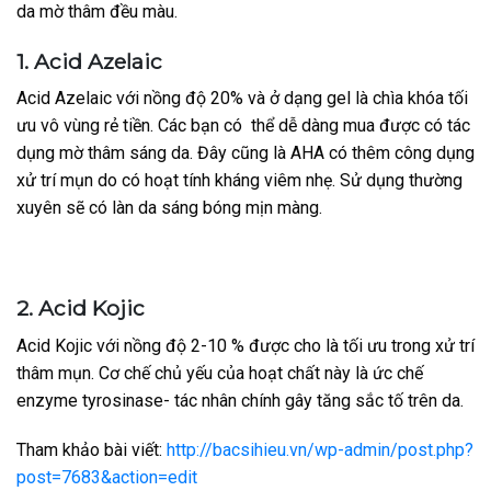
da mờ thâm đều màu.
1. Acid Azelaic
Acid Azelaic với nồng độ 20% và ở dạng gel là chìa khóa tối
ưu vô vùng rẻ tiền. Các bạn có thể dễ dàng mua được có tác
dụng mờ thâm sáng da. Đây cũng là AHA có thêm công dụng
xử trí mụn do có hoạt tính kháng viêm nhẹ. Sử dụng thường
xuyên sẽ có làn da sáng bóng mịn màng.
2. Acid Kojic
Acid Kojic với nồng độ 2-10 % được cho là tối ưu trong xử trí
thâm mụn. Cơ chế chủ yếu của hoạt chất này là ức chế
enzyme tyrosinase- tác nhân chính gây tăng sắc tố trên da.
Tham khảo bài viết:
http://bacsihieu.vn/wp-admin/post.php?
post=7683&action=edit