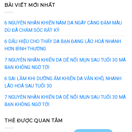
BÀI VIẾT MỚI NHẤT
6 NGUYÊN NHÂN KHIẾN NÁM DA NGÀY CÀNG ĐẬM MÀU
DÙ ĐÃ CHĂM SÓC RẤT KỸ
6 DẤU HIỆU CHO THẤY DA BẠN ĐANG LÃO HOÁ NHANH
HƠN BÌNH THƯỜNG
7 NGUYÊN NHÂN KHIẾN DA DỄ NỔI MỤN SAU TUỔI 30 MÀ
BẠN KHÔNG NGỜ TỚI
6 SAI LẦM KHI DƯỠNG ẨM KHIẾN DA VẪN KHÔ, NHANH
LÃO HOÁ SAU TUỔI 30
7 NGUYÊN NHÂN KHIẾN DA DỄ NỔI MỤN SAU TUỔI 30 MÀ
BẠN KHÔNG NGỜ TỚI
THẺ ĐƯỢC QUAN TÂM