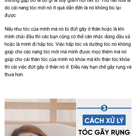
thường gặp đó là do gì là suy giảm nội tiết tố. Thứ hai nữa là
do cái nang tóc mới nó ít quá dẫn đến là nó không bù lại
được.
Nếu như tóc của mình mà nó bị đứt gãy ở thân hoặc là khi
mình chải đầu thì các bạn cũng có thể cân nhắc dùng dầu xả
hoặc là mình đi hấp tóc. Việc hấp tóc và dưỡng tóc nó không
giúp cho các nang tóc mới mà mình được mọc thêm mà nó
giúp cho cái thân tóc của mình nó khỏe mà khi thân tóc khỏe
thì cái việc đứt gãy ở thân nó ít. Điều này hạn chế gãy rụng và
thưa hơn.