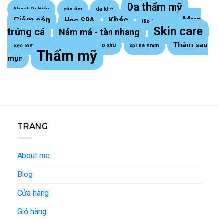
Da thẩm mỹ
About Dr Hiếu
cấp ẩm
da khô
Mụn
Giảm cân
Khác
Học SPA
lão hoá da
Skin care
trứng cá
Nám má - tàn nhang
Thâm sau
Sẹo lồi - sẹo xấu
Sẹo lõm trứng cá
sợi bã nhờn
Thẩm mỹ
mụn
TRANG
About me
Blog
Cửa hàng
Giỏ hàng