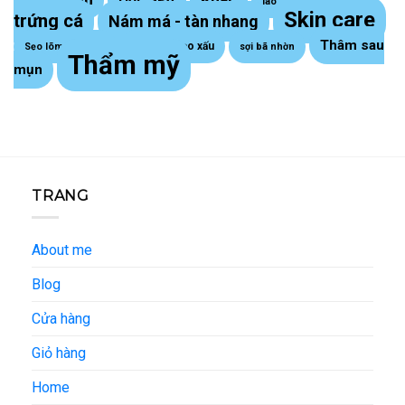
lão hoá da
Skin care
trứng cá
Nám má - tàn nhang
Thâm sau
Sẹo lồi - sẹo xấu
Sẹo lõm trứng cá
sợi bã nhờn
Thẩm mỹ
mụn
TRANG
About me
Blog
Cửa hàng
Giỏ hàng
Home