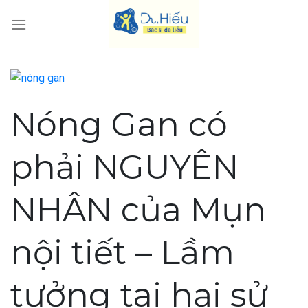
Skip
to
content
Nóng Gan có
phải NGUYÊN
NHÂN của Mụn
nội tiết – Lầm
tưởng tai hại sử