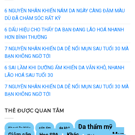
6 NGUYÊN NHÂN KHIẾN NÁM DA NGÀY CÀNG ĐẬM MÀU
DÙ ĐÃ CHĂM SÓC RẤT KỸ
6 DẤU HIỆU CHO THẤY DA BẠN ĐANG LÃO HOÁ NHANH
HƠN BÌNH THƯỜNG
7 NGUYÊN NHÂN KHIẾN DA DỄ NỔI MỤN SAU TUỔI 30 MÀ
BẠN KHÔNG NGỜ TỚI
6 SAI LẦM KHI DƯỠNG ẨM KHIẾN DA VẪN KHÔ, NHANH
LÃO HOÁ SAU TUỔI 30
7 NGUYÊN NHÂN KHIẾN DA DỄ NỔI MỤN SAU TUỔI 30 MÀ
BẠN KHÔNG NGỜ TỚI
THẺ ĐƯỢC QUAN TÂM
Da thẩm mỹ
About Dr Hiếu
cấp ẩm
da khô
Mụn
Giảm cân
Khác
Học SPA