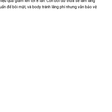
ệu quả giảm lên tới 8 lần. Còn bôi dư thừa sẽ làm lãng
uẩn để bôi mặt, và body tránh lãng phí nhưng vẫn bảo vệ