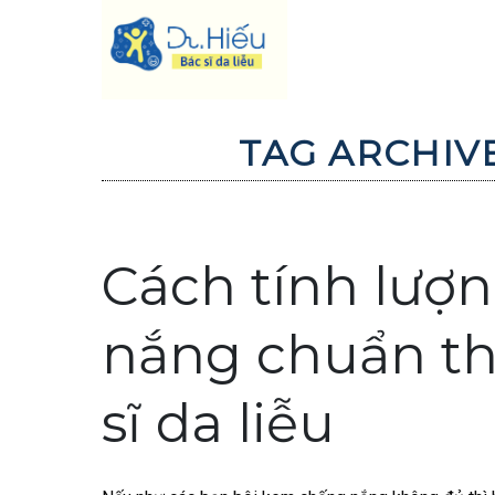
Skip
to
content
TAG ARCHIV
Cách tính lượ
nắng chuẩn th
sĩ da liễu