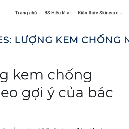
Trang chủ
BS Hiếu là ai
Kiến thức Skincare
ES:
LƯỢNG KEM CHỐNG 
ng kem chống
eo gợi ý của bác