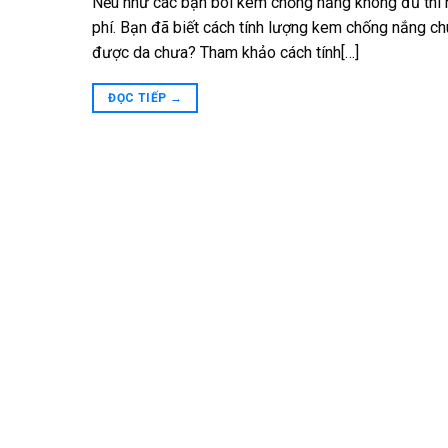
Nếu như các bạn bôi kem chống nắng không đủ thì hi
phí. Bạn đã biết cách tính lượng kem chống nắng ch
được da chưa? Tham khảo cách tính[…]
ĐỌC TIẾP
→