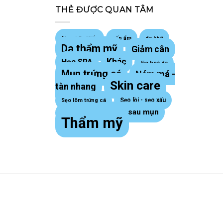
THẺ ĐƯỢC QUAN TÂM
About Dr Hiếu
cấp ẩm
da khô
Da thẩm mỹ
Giảm cân
Khác
Học SPA
lão hoá da
Mụn trứng cá
Nám má -
Skin care
tàn nhang
Sẹo lồi - sẹo xấu
Sẹo lõm trứng cá
Thâm sau mụn
sợi bã nhờn
Thẩm mỹ