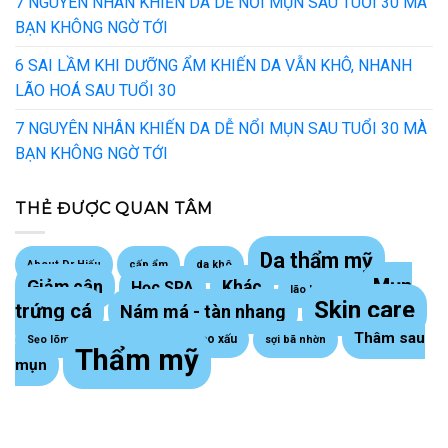
7 NGUYÊN NHÂN KHIẾN DA DỄ NỔI MỤN SAU TUỔI 30 MÀ
BẠN KHÔNG NGỜ TỚI
6 SAI LẦM KHI DƯỠNG ẨM KHIẾN DA VẪN KHÔ, NHANH
LÃO HOÁ SAU TUỔI 30
7 NGUYÊN NHÂN KHIẾN DA DỄ NỔI MỤN SAU TUỔI 30 MÀ
BẠN KHÔNG NGỜ TỚI
THẺ ĐƯỢC QUAN TÂM
Da thẩm mỹ
About Dr Hiếu
cấp ẩm
da khô
Mụn
Giảm cân
Khác
Học SPA
lão hoá da
Skin care
trứng cá
Nám má - tàn nhang
Thâm sau
Sẹo lồi - sẹo xấu
Sẹo lõm trứng cá
sợi bã nhờn
Thẩm mỹ
mụn