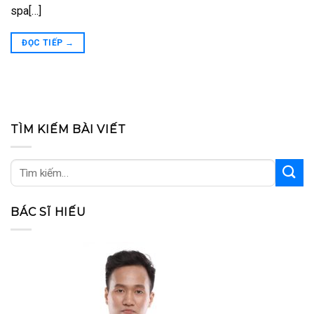
spa[…]
ĐỌC TIẾP
→
TÌM KIẾM BÀI VIẾT
BÁC SĨ HIẾU