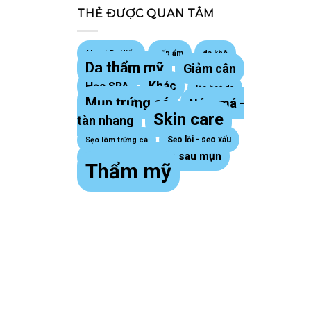
THẺ ĐƯỢC QUAN TÂM
About Dr Hiếu
cấp ẩm
da khô
Da thẩm mỹ
Giảm cân
Khác
Học SPA
lão hoá da
Mụn trứng cá
Nám má -
Skin care
tàn nhang
Sẹo lồi - sẹo xấu
Sẹo lõm trứng cá
Thâm sau mụn
sợi bã nhờn
Thẩm mỹ