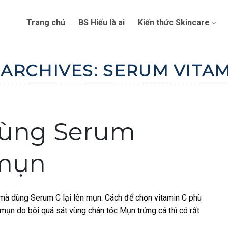
Trang chủ
BS Hiếu là ai
Kiến thức Skincare
 ARCHIVES:
SERUM VITAM
 dùng Serum
 mụn
o mà dùng Serum C lại lên mụn. Cách để chọn vitamin C phù
mụn do bôi quá sát vùng chân tóc Mụn trứng cá thì có rất