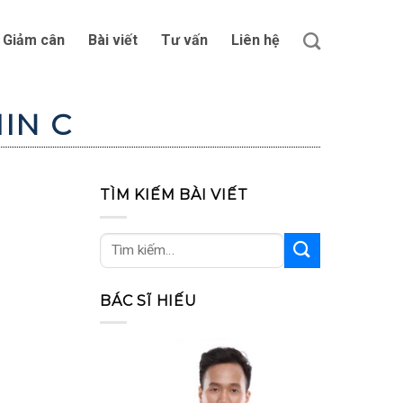
Giảm cân
Bài viết
Tư vấn
Liên hệ
IN C
TÌM KIẾM BÀI VIẾT
BÁC SĨ HIẾU