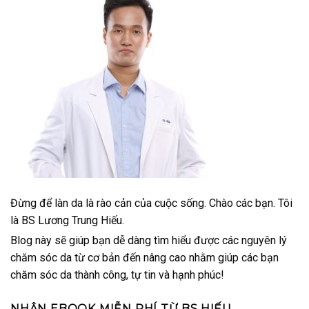
Đừng để làn da là rào cản của cuộc sống. Chào các bạn. Tôi
là BS Lương Trung Hiếu.
Blog này sẽ giúp bạn dễ dàng tìm hiểu được các nguyên lý
chăm sóc da từ cơ bản đến nâng cao nhằm giúp các bạn
chăm sóc da thành công, tự tin và hạnh phúc!
NHẬN EBOOK MIỄN PHÍ TỪ BS.HIẾU