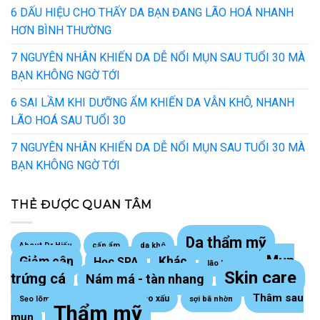
6 DẤU HIỆU CHO THẤY DA BẠN ĐANG LÃO HOÁ NHANH
HƠN BÌNH THƯỜNG
7 NGUYÊN NHÂN KHIẾN DA DỄ NỔI MỤN SAU TUỔI 30 MÀ
BẠN KHÔNG NGỜ TỚI
6 SAI LẦM KHI DƯỠNG ẨM KHIẾN DA VẪN KHÔ, NHANH
LÃO HOÁ SAU TUỔI 30
7 NGUYÊN NHÂN KHIẾN DA DỄ NỔI MỤN SAU TUỔI 30 MÀ
BẠN KHÔNG NGỜ TỚI
THẺ ĐƯỢC QUAN TÂM
Da thẩm mỹ
About Dr Hiếu
cấp ẩm
da khô
Mụn
Giảm cân
Khác
Học SPA
lão hoá da
Skin care
trứng cá
Nám má - tàn nhang
Thâm sau
Sẹo lồi - sẹo xấu
Sẹo lõm trứng cá
sợi bã nhờn
Thẩm mỹ
mụn