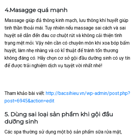
4.Masagge quá mạnh
Massage giúp đả thông kinh mạch, lưu thông khí huyết giúp
tinh thần thoải mái. Tuy nhiên nếu massage sai cách và sai
huyệt sẽ dẫn đến đau cơ chuột rút và không cải thiện tình
trạng mệt mỏi. Vậy nên cần có chuyên môn khi xoa bóp bấm
huyệt, làm nhẹ nhàng và có kĩ thuật để tránh tổn thương
không đáng có. Hãy chọn cơ sở gội đầu dưỡng sinh có uy tín
để được trải nghiệm dịch vụ tuyệt vời nhất nhé!
Tham khảo bài viết:
http://bacsihieu.vn/wp-admin/post.php?
post=6945&action=edit
5. Dùng sai loại sản phẩm khi gội đầu
dưỡng sinh
Các spa thường sử dụng một bộ sản phẩm sữa rửa mặt,