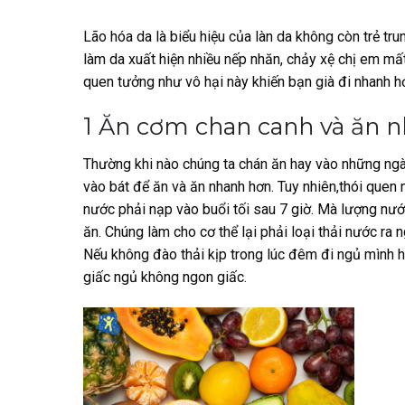
Lão hóa da là
biểu hiệu của làn da không còn trẻ tru
làm da xuất hiện nhiều nếp nhăn, chảy xệ chị em mất 
quen tưởng như vô hại này khiến bạn già đi nhanh 
1 Ăn cơm chan canh và ăn n
Thường khi nào chúng ta chán ăn hay vào những ngà
vào bát để ăn và ăn nhanh hơn. Tuy nhiên,thói quen n
nước phải nạp vào buổi tối sau 7 giờ. Mà lượng nư
ăn. Chúng làm cho cơ thể lại phải loại thải nước ra n
Nếu không đào thải kịp trong lúc đêm đi ngủ mình ha
giấc ngủ không ngon giấc.