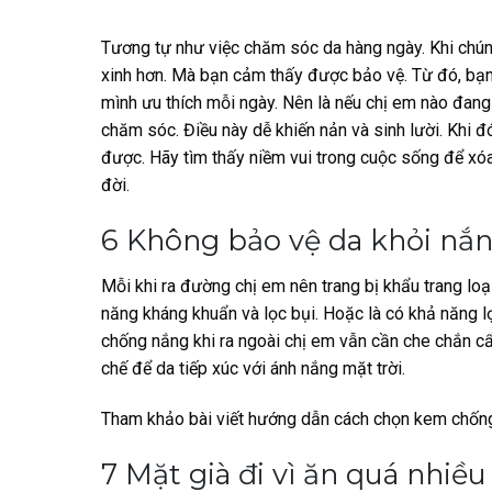
Tương tự như việc chăm sóc da hàng ngày. Khi chún
xinh hơn. Mà bạn cảm thấy được bảo vệ. Từ đó, bạn
mình ưu thích mỗi ngày.
Nên là nếu chị em nào đang
chăm sóc. Điều này dễ khiến nản và sinh lười. Khi 
được. Hãy tìm thấy niềm vui trong cuộc sống để xóa
đời.
6 Không bảo vệ da khỏi nắn
Mỗi khi ra đường chị em nên trang bị khẩu trang loại
năng kháng khuẩn và lọc bụi. Hoặc là có khả năng lọc
chống nắng khi ra ngoài chị em vẫn cần che chắn cẩ
chế để da tiếp xúc với ánh nắng mặt trời.
Tham khảo bài viết hướng dẫn cách chọn kem chốn
7 Mặt già đi vì ăn quá nhiề