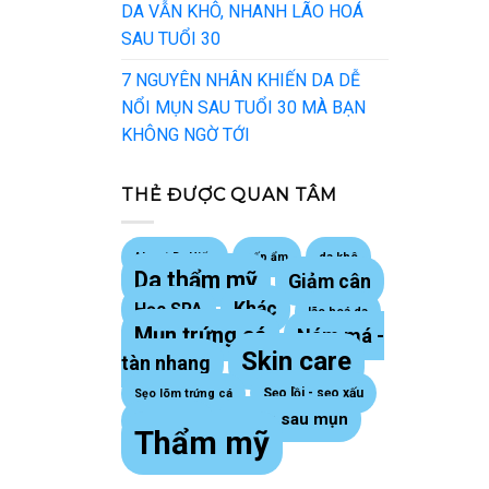
DA VẪN KHÔ, NHANH LÃO HOÁ
SAU TUỔI 30
7 NGUYÊN NHÂN KHIẾN DA DỄ
NỔI MỤN SAU TUỔI 30 MÀ BẠN
KHÔNG NGỜ TỚI
THẺ ĐƯỢC QUAN TÂM
About Dr Hiếu
cấp ẩm
da khô
Da thẩm mỹ
Giảm cân
Khác
Học SPA
lão hoá da
Mụn trứng cá
Nám má -
Skin care
tàn nhang
Sẹo lồi - sẹo xấu
Sẹo lõm trứng cá
Thâm sau mụn
sợi bã nhờn
Thẩm mỹ