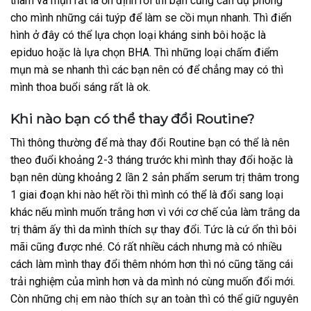
thâm và mụn rất là ổn định rồi thì bạn cũng cần dự phòng
cho mình những cái tuýp để làm se cồi mụn nhanh. Thì điển
hình ở đây có thể lựa chọn loại kháng sinh bôi hoặc là
epiduo hoặc là lựa chọn BHA. Thì những loại chấm điểm
mụn mà se nhanh thì các bạn nên có để chẳng may có thì
mình thoa buổi sáng rất là ok.
Khi nào bạn có thể thay đổi Routine?
Thì thông thường để mà thay đổi Routine bạn có thể là nên
theo đuổi khoảng 2-3 tháng trước khi mình thay đổi hoặc là
bạn nên dùng khoảng 2 lần 2 sản phẩm serum trị thâm trong
1 giai đoạn khi nào hết rồi thì mình có thể là đổi sang loại
khác nếu mình muốn trắng hơn vì với cơ chế của làm trắng da
trị thâm ấy thì da mình thích sự thay đổi. Tức là cứ ổn thì bôi
mãi cũng được nhé. Có rất nhiều cách nhưng mà có nhiều
cách làm mình thay đổi thêm nhóm hơn thì nó cũng tăng cái
trải nghiệm của mình hơn và da mình nó cùng muốn đổi mới.
Còn những chị em nào thích sự an toàn thì có thể giữ nguyên