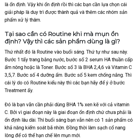
là ổn định. Vậy khi ổn định rồi thì các bạn cần lựa chọn cái
giải pháp là duy trì được thành quả và thêm các nhóm sản
phẩm xử lý thâm.
Tại sao cần có Routine khi mà mụn ổn
định? Vậy thì các sản phẩm dùng là gì?
Thứ nhất đó là Routine vào buổi sáng. Thứ tự như sau này.
Bước 1 tẩy trang bằng nước, bước số 2 serum HA thuần cấp
ẩm nông hoặc là Toner. Bước số 3 là BHA 2,4,6 và Vitamin C
3,5,7. Bước số 4 dưỡng ẩm. Bước số 5 kem chống nắng. Thì
cái lý do có Routine kiểu này thì các bạn hãy để ý ở bước
Treatment ấy.
Đó là bạn vẫn cần phải dùng BHA 1% xen kẽ với cả vitamin
C. Bởi vì giai đoạn này là giai đoạn ổn định chứ chưa phải là
ổn định lâu dài. Thì buổi sáng bạn vẫn nên có 1 sản phẩm có
khả năng kiểm soát bã nhờn. Đồng thời làm sạch cổ nang
lông để có thể hạn chế lên mụn mới.