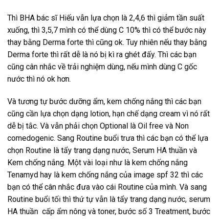
Thì BHA bác sĩ Hiếu vẫn lựa chọn là 2,4,6 thì giảm tần suất
xuống, thì 3,5,7 mình có thể dùng C 10% thì có thể bước này
thay bằng Derma forte thì cũng ok. Tuy nhiên nếu thay bằng
Derma forte thì rất dễ là nó bị kì ra ghét đấy. Thì các bạn
cũng cân nhắc về trải nghiệm dùng, nếu mình dùng C gốc
nước thì nó ok hơn.
Và tương tự bước dưỡng ẩm, kem chống nắng thì các bạn
cũng cần lựa chọn dạng lotion, hạn chế dạng cream vì nó rất
dễ bị tắc. Và vẫn phải chọn Optional là Oil free và Non
comedogenic. Sang Routine buổi trưa thì các bạn có thể lựa
chọn Routine là tẩy trang dạng nước, Serum HA thuần và
Kem chống nắng. Một vài loại như là kem chống nắng
Tenamyd hay là kem chống nắng của image spf 32 thì các
bạn có thể cân nhắc đưa vào cái Routine của mình. Và sang
Routine buổi tối thì thứ tự vẫn là tẩy trang dạng nước, serum
HA thuần cấp ẩm nông và toner, bước số 3 Treatment, bước