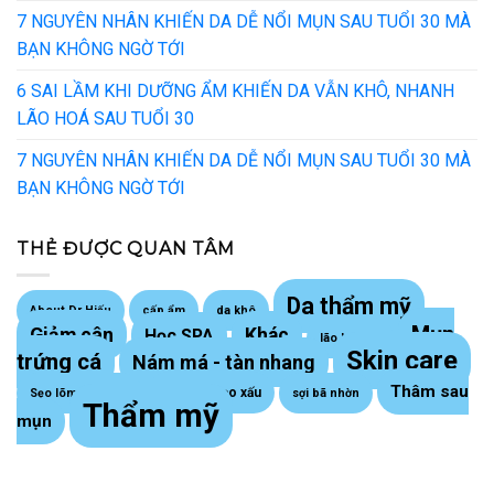
7 NGUYÊN NHÂN KHIẾN DA DỄ NỔI MỤN SAU TUỔI 30 MÀ
BẠN KHÔNG NGỜ TỚI
6 SAI LẦM KHI DƯỠNG ẨM KHIẾN DA VẪN KHÔ, NHANH
LÃO HOÁ SAU TUỔI 30
7 NGUYÊN NHÂN KHIẾN DA DỄ NỔI MỤN SAU TUỔI 30 MÀ
BẠN KHÔNG NGỜ TỚI
THẺ ĐƯỢC QUAN TÂM
Da thẩm mỹ
About Dr Hiếu
cấp ẩm
da khô
Mụn
Giảm cân
Khác
Học SPA
lão hoá da
Skin care
trứng cá
Nám má - tàn nhang
Thâm sau
Sẹo lồi - sẹo xấu
Sẹo lõm trứng cá
sợi bã nhờn
Thẩm mỹ
mụn