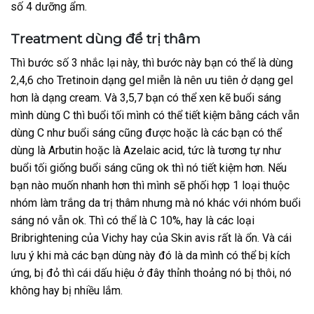
số 4 dưỡng ẩm.
Treatment dùng để trị thâm
Thì bước số 3 nhắc lại này, thì bước này bạn có thể là dùng
2,4,6 cho Tretinoin dạng gel miễn là nên ưu tiên ở dạng gel
hơn là dạng cream. Và 3,5,7 bạn có thể xen kẽ buổi sáng
mình dùng C thì buổi tối mình có thể tiết kiệm bằng cách vẫn
dùng C như buổi sáng cũng được hoặc là các bạn có thể
dùng là Arbutin hoặc là Azelaic acid, tức là tương tự như
buổi tối giống buổi sáng cũng ok thì nó tiết kiệm hơn. Nếu
bạn nào muốn nhanh hơn thì mình sẽ phối hợp 1 loại thuộc
nhóm làm trắng da trị thâm nhưng mà nó khác với nhóm buổi
sáng nó vẫn ok. Thì có thể là C 10%, hay là các loại
Bribrightening của Vichy hay của Skin avis rất là ổn. Và cái
lưu ý khi mà các bạn dùng này đó là da mình có thể bị kích
ứng, bị đỏ thì cái dấu hiệu ở đây thỉnh thoảng nó bị thôi, nó
không hay bị nhiều lắm.