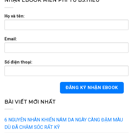
NHẬN EBOOK MIỄN PHÍ TỪ BS.HIẾU
Họ và tên:
Email:
Số điện thoại:
BÀI VIẾT MỚI NHẤT
6 NGUYÊN NHÂN KHIẾN NÁM DA NGÀY CÀNG ĐẬM MÀU
DÙ ĐÃ CHĂM SÓC RẤT KỸ