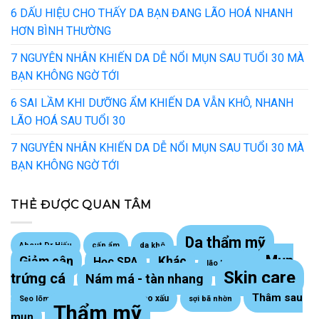
6 DẤU HIỆU CHO THẤY DA BẠN ĐANG LÃO HOÁ NHANH
HƠN BÌNH THƯỜNG
7 NGUYÊN NHÂN KHIẾN DA DỄ NỔI MỤN SAU TUỔI 30 MÀ
BẠN KHÔNG NGỜ TỚI
6 SAI LẦM KHI DƯỠNG ẨM KHIẾN DA VẪN KHÔ, NHANH
LÃO HOÁ SAU TUỔI 30
7 NGUYÊN NHÂN KHIẾN DA DỄ NỔI MỤN SAU TUỔI 30 MÀ
BẠN KHÔNG NGỜ TỚI
THẺ ĐƯỢC QUAN TÂM
Da thẩm mỹ
About Dr Hiếu
cấp ẩm
da khô
Mụn
Giảm cân
Khác
Học SPA
lão hoá da
Skin care
trứng cá
Nám má - tàn nhang
Thâm sau
Sẹo lồi - sẹo xấu
Sẹo lõm trứng cá
sợi bã nhờn
Thẩm mỹ
mụn