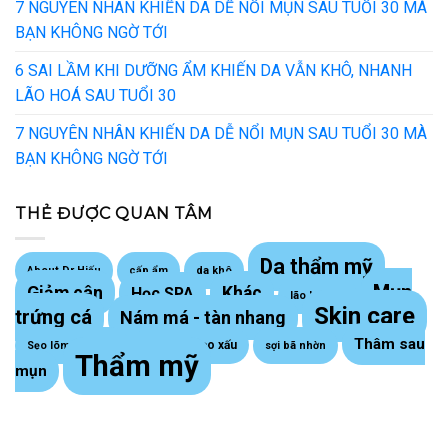
7 NGUYÊN NHÂN KHIẾN DA DỄ NỔI MỤN SAU TUỔI 30 MÀ
BẠN KHÔNG NGỜ TỚI
6 SAI LẦM KHI DƯỠNG ẨM KHIẾN DA VẪN KHÔ, NHANH
LÃO HOÁ SAU TUỔI 30
7 NGUYÊN NHÂN KHIẾN DA DỄ NỔI MỤN SAU TUỔI 30 MÀ
BẠN KHÔNG NGỜ TỚI
THẺ ĐƯỢC QUAN TÂM
Da thẩm mỹ
About Dr Hiếu
cấp ẩm
da khô
Mụn
Giảm cân
Khác
Học SPA
lão hoá da
Skin care
trứng cá
Nám má - tàn nhang
Thâm sau
Sẹo lồi - sẹo xấu
Sẹo lõm trứng cá
sợi bã nhờn
Thẩm mỹ
mụn