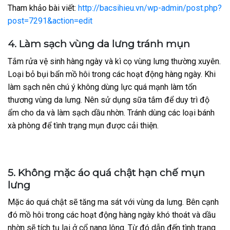
Tham khảo bài viết:
http://bacsihieu.vn/wp-admin/post.php?
post=7291&action=edit
4. Làm sạch vùng da lưng tránh mụn
Tắm rửa vệ sinh hàng ngày và kì cọ vùng lưng thường xuyên.
Loại bỏ bụi bẩn mồ hôi trong các hoạt động hàng ngày. Khi
làm sạch nên chú ý không dùng lực quá mạnh làm tổn
thương vùng da lưng. Nên sử dụng sữa tắm để duy trì độ
ẩm cho da và làm sạch dầu nhờn. Tránh dùng các loại bánh
xà phòng để tình trạng mụn được cải thiện.
5. Không mặc áo quá chật hạn chế mụn
lưng
Mặc áo quá chật sẽ tăng ma sát với vùng da lưng. Bên cạnh
đó mồ hôi trong các hoạt động hàng ngày khó thoát và dầu
nhờn sẽ tích tụ lại ở cổ nang lông. Từ đó dẫn đến tình trạng