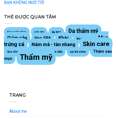
BẠN KHÔNG NGỜ TỚI
THẺ ĐƯỢC QUAN TÂM
Da thẩm mỹ
About Dr Hiếu
cấp ẩm
da khô
Mụn
Giảm cân
Khác
Học SPA
lão hoá da
Skin care
trứng cá
Nám má - tàn nhang
Thâm sau
Sẹo lồi - sẹo xấu
Sẹo lõm trứng cá
sợi bã nhờn
Thẩm mỹ
mụn
TRANG
About me