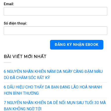
Email:
Số điện thoại:
BÀI VIẾT MỚI NHẤT
6 NGUYÊN NHÂN KHIẾN NÁM DA NGÀY CÀNG ĐẬM MÀU
DÙ ĐÃ CHĂM SÓC RẤT KỸ
6 DẤU HIỆU CHO THẤY DA BẠN ĐANG LÃO HOÁ NHANH
HƠN BÌNH THƯỜNG
7 NGUYÊN NHÂN KHIẾN DA DỄ NỔI MỤN SAU TUỔI 30 MÀ
BẠN KHÔNG NGỜ TỚI