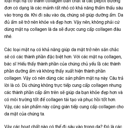
loại mặt nạ có thành collagen bản chất là các peptit đường
đơn có dạng là các mảnh rất nhỏ có khả năng thẩm thấu sâu
vào trong da. Khi đi sâu vào da, chúng sẽ giúp dưỡng ẩm. Da
đủ ẩm sẽ trở nên khỏe và đẹp hơn. Vậy nên, không phải cứ
dùng mặt nạ collagen là da sẽ được cung cấp collagen đâu
nhé.
Các loại mặt nạ có khả năng giúp da mặt trở nên săn chắc
sẽ có các thành phần đặc biệt hơn. Với các mặt nạ collagen,
bác sĩ Hiếu thấy thành phần của chúng chủ yếu lầ các thành
phần dưỡng ẩm và không thấy xuất hiện thành phần
collagen. Vậy có nên dùng các sản phẩm mặt nạ này. Câu trả
lời là có. Dù chúng không trực tiếp cung cấp collagen nhưng
các thành phần cấp ẩm trên sẽ giúp da bạn khỏe đẹp hơn và
có môi trường tốt để collagen tái tạo và phục hồi tốt hơn.
Vậy, các sản phẩm này cũng gián tiếp cung cấp collagen cho
da mặt của chúng ta.
Vậy các hoạt chất nào có thể đi sâu vào trong da? Đó là các