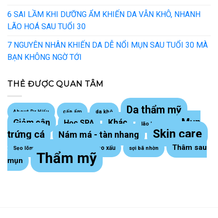
6 SAI LẦM KHI DƯỠNG ẨM KHIẾN DA VẪN KHÔ, NHANH
LÃO HOÁ SAU TUỔI 30
7 NGUYÊN NHÂN KHIẾN DA DỄ NỔI MỤN SAU TUỔI 30 MÀ
BẠN KHÔNG NGỜ TỚI
THẺ ĐƯỢC QUAN TÂM
Da thẩm mỹ
About Dr Hiếu
cấp ẩm
da khô
Mụn
Giảm cân
Khác
Học SPA
lão hoá da
Skin care
trứng cá
Nám má - tàn nhang
Thâm sau
Sẹo lồi - sẹo xấu
Sẹo lõm trứng cá
sợi bã nhờn
Thẩm mỹ
mụn