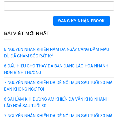
BÀI VIẾT MỚI NHẤT
6 NGUYÊN NHÂN KHIẾN NÁM DA NGÀY CÀNG ĐẬM MÀU
DÙ ĐÃ CHĂM SÓC RẤT KỸ
6 DẤU HIỆU CHO THẤY DA BẠN ĐANG LÃO HOÁ NHANH
HƠN BÌNH THƯỜNG
7 NGUYÊN NHÂN KHIẾN DA DỄ NỔI MỤN SAU TUỔI 30 MÀ
BẠN KHÔNG NGỜ TỚI
6 SAI LẦM KHI DƯỠNG ẨM KHIẾN DA VẪN KHÔ, NHANH
LÃO HOÁ SAU TUỔI 30
7 NGUYÊN NHÂN KHIẾN DA DỄ NỔI MỤN SAU TUỔI 30 MÀ