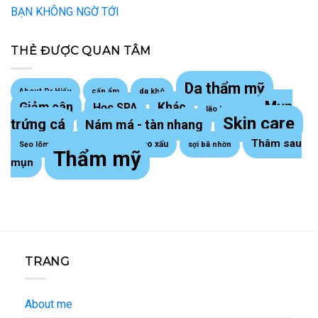
BẠN KHÔNG NGỜ TỚI
THẺ ĐƯỢC QUAN TÂM
Da thẩm mỹ
About Dr Hiếu
cấp ẩm
da khô
Mụn
Giảm cân
Khác
Học SPA
lão hoá da
Skin care
trứng cá
Nám má - tàn nhang
Thâm sau
Sẹo lồi - sẹo xấu
Sẹo lõm trứng cá
sợi bã nhờn
Thẩm mỹ
mụn
TRANG
About me