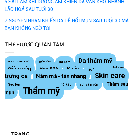
6 SAI LẦM KHI DƯỠNG ẨM KHIẾN DA VẪN KHÔ, NHANH
LÃO HOÁ SAU TUỔI 30
7 NGUYÊN NHÂN KHIẾN DA DỄ NỔI MỤN SAU TUỔI 30 MÀ
BẠN KHÔNG NGỜ TỚI
THẺ ĐƯỢC QUAN TÂM
Da thẩm mỹ
About Dr Hiếu
cấp ẩm
da khô
Mụn
Giảm cân
Khác
Học SPA
lão hoá da
Skin care
trứng cá
Nám má - tàn nhang
Thâm sau
Sẹo lồi - sẹo xấu
Sẹo lõm trứng cá
sợi bã nhờn
Thẩm mỹ
mụn
TRANG