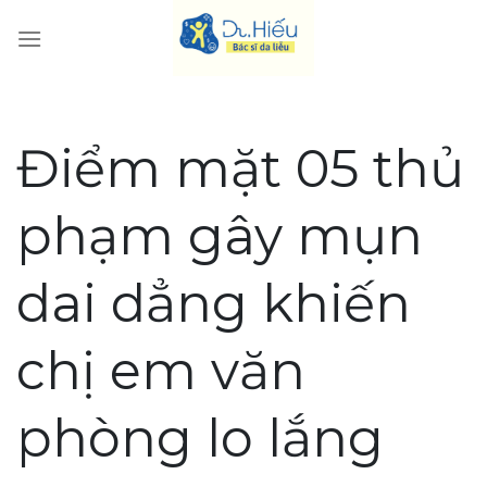
Skip
to
content
Điểm mặt 05 thủ
phạm gây mụn
dai dẳng khiến
chị em văn
phòng lo lắng