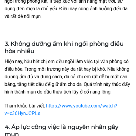
ngồi trong phòng kín, ít tiếp xúc với ánh nắng mặt trời, sử
dụng đèn điện là chủ yếu. Điều này cũng ảnh hưởng đến da
và rất dễ nổi mụn.
3. Không dưỡng ẩm khi ngồi phòng điều
hòa nhiều
Hiện nay, hầu hết chị em đều ngồi làm việc tại văn phòng có
điều hòa. Trong môi trường này da rất hay bị khô. Nếu không
dưỡng ẩm đủ và đúng cách, da cả chị em rất dễ bị mất cân
bằng, tăng tiết dầu để giữ ẩm cho da. Quá trình này thúc đẩy
hình thành mụn do dầu thừa tích lũy ở cổ nang lông.
Tham khảo bài viết:
https://www.youtube.com/watch?
v=c36HynJCPLs
4. Áp lực công việc là nguyên nhân gây
mụn