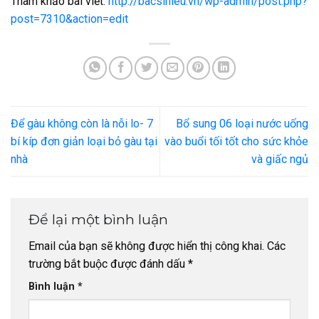
Tham khảo bài viết:
http://bacsihieu.vn/wp-admin/post.php?
post=7310&action=edit
Để gàu không còn là nỗi lo- 7
Bổ sung 06 loại nước uống
bí kíp đơn giản loại bỏ gàu tại
vào buổi tối tốt cho sức khỏe
nhà
và giấc ngủ
Để lại một bình luận
Email của bạn sẽ không được hiển thị công khai.
Các
trường bắt buộc được đánh dấu
*
Bình luận
*