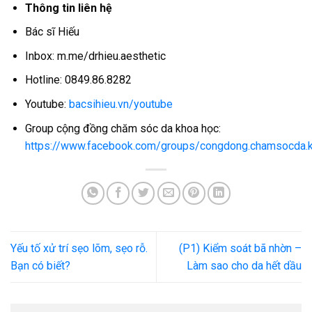
Thông tin liên hệ
Bác sĩ Hiếu
Inbox: m.me/drhieu.aesthetic
Hotline: 0849.86.8282
Youtube:
bacsihieu.vn/youtube
Group cộng đồng chăm sóc da khoa học:
https://www.facebook.com/groups/congdong.chamsocda.
Yếu tố xử trí sẹo lõm, sẹo rỗ.
(P1) Kiểm soát bã nhờn –
Bạn có biết?
Làm sao cho da hết dầu