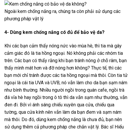
Ngoài kem chống nắng ra, chúng ta còn phải sử dụng các
phương pháp vật lý
4- Dùng kem chống nắng có đủ để bảo vệ da?
Khi các bạn cảm thấy nóng nức vào mùa hè, thì tia mà gây
cảm giác đó là tia hồng ngoại. Nó không phải các nhóm tia
trên. Các bạn có thẩy rằng khi bạn tránh nóng ở chỗ râm, bạn
thấy mình mát hơn và đỡ nóng hơn không? Thực tế, thì các
bạn mới chỉ tránh được các tia hồng ngoại mà thôi. Còn tia tử
ngoại là cái tia UVA và UVB, nó vẫn làm cho da bạn sạm nám
như bình thường. Nhiều người ngồi trong quán cafe, ngồi trà
đá vỉa hè hay ngồi trong ô tô thì da vẫn sạm như thường, vẫn
đen đi. Bởi vì ánh sáng chiếu xuyên qua cửa, chiếu qua
tường, qua cửa kính nên vẫn làm da bạn đem và sạm nám
mà thôi. Do đó, dùng kem chống nắng là chưa đủ, bạn nên
sử dụng thêm cả phương pháp che chắn vật lý. Bác sĩ Hiếu