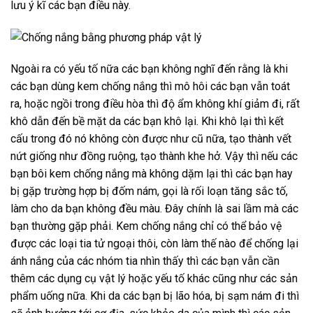
lưu ý kĩ các bạn điều này.
Ngoài ra có yếu tố nữa các bạn không nghĩ đến rằng là khi
các bạn dùng kem chống nắng thì mô hôi các bạn vẫn toát
ra, hoặc ngồi trong điều hòa thì độ ẩm không khí giảm đi, rất
khô dẫn đến bề mặt da các bạn khô lại. Khi khô lại thì kết
cấu trong đó nó không còn được như cũ nữa, tạo thành vết
nứt giống như đồng ruộng, tạo thành khe hở. Vậy thì nếu các
bạn bôi kem chống nắng mà không dặm lại thì các bạn hay
bị gặp trường hợp bị đốm nám, gọi là rối loạn tăng sắc tố,
làm cho da bạn không đều màu. Đây chính là sai lầm mà các
bạn thường gặp phải. Kem chống nắng chỉ có thể bảo vệ
được các loại tia tử ngoại thôi, còn làm thế nào để chống lại
ánh nắng của các nhóm tia nhìn thấy thì các bạn vẫn cần
thêm các dụng cụ vật lý hoặc yếu tố khác cũng như các sản
phẩm uống nữa. Khi da các bạn bị lão hóa, bị sạm nám đi thì