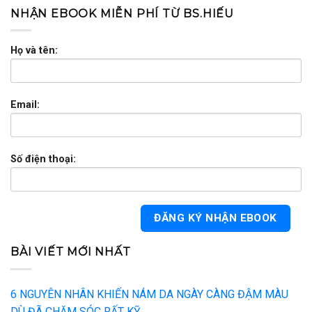
NHẬN EBOOK MIỄN PHÍ TỪ BS.HIẾU
Họ và tên:
Email:
Số điện thoại:
BÀI VIẾT MỚI NHẤT
6 NGUYÊN NHÂN KHIẾN NÁM DA NGÀY CÀNG ĐẬM MÀU
DÙ ĐÃ CHĂM SÓC RẤT KỸ