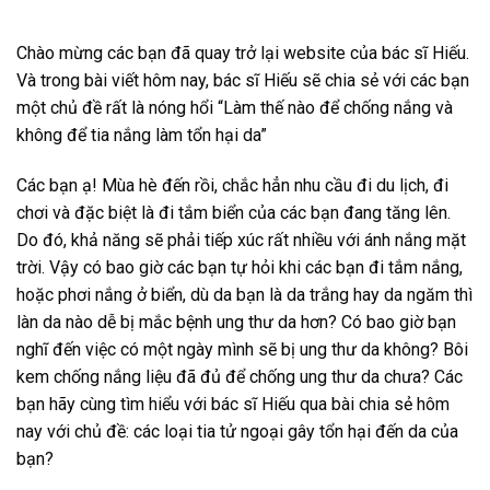
Chào mừng các bạn đã quay trở lại website của bác sĩ Hiếu.
Và trong bài viết hôm nay, bác sĩ Hiếu sẽ chia sẻ với các bạn
một chủ đề rất là nóng hổi “Làm thế nào để chống nắng và
không để tia nắng làm tổn hại da”
Các bạn ạ! Mùa hè đến rồi, chắc hẳn nhu cầu đi du lịch, đi
chơi và đặc biệt là đi tắm biển của các bạn đang tăng lên.
Do đó, khả năng sẽ phải tiếp xúc rất nhiều với ánh nắng mặt
trời. Vậy có bao giờ các bạn tự hỏi khi các bạn đi tắm nắng,
hoặc phơi nắng ở biển, dù da bạn là da trắng hay da ngăm thì
làn da nào dễ bị mắc bệnh ung thư da hơn? Có bao giờ bạn
nghĩ đến việc có một ngày mình sẽ bị ung thư da không? Bôi
kem chống nắng liệu đã đủ để chống ung thư da chưa? Các
bạn hãy cùng tìm hiểu với bác sĩ Hiếu qua bài chia sẻ hôm
nay với chủ đề: các loại tia tử ngoại gây tổn hại đến da của
bạn?