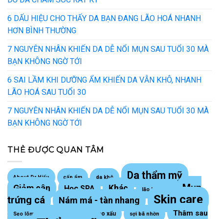
6 DẤU HIỆU CHO THẤY DA BẠN ĐANG LÃO HOÁ NHANH
HƠN BÌNH THƯỜNG
7 NGUYÊN NHÂN KHIẾN DA DỄ NỔI MỤN SAU TUỔI 30 MÀ
BẠN KHÔNG NGỜ TỚI
6 SAI LẦM KHI DƯỠNG ẨM KHIẾN DA VẪN KHÔ, NHANH
LÃO HOÁ SAU TUỔI 30
7 NGUYÊN NHÂN KHIẾN DA DỄ NỔI MỤN SAU TUỔI 30 MÀ
BẠN KHÔNG NGỜ TỚI
THẺ ĐƯỢC QUAN TÂM
Da thẩm mỹ
About Dr Hiếu
cấp ẩm
da khô
Mụn
Giảm cân
Khác
Học SPA
lão hoá da
Skin care
trứng cá
Nám má - tàn nhang
Thâm sau
Sẹo lồi - sẹo xấu
Sẹo lõm trứng cá
sợi bã nhờn