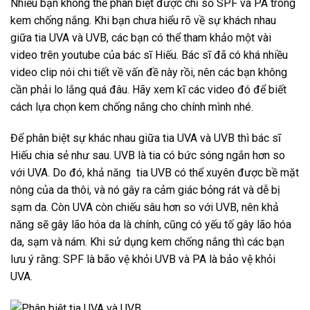
Nhiều bạn không thể phân biệt được chỉ số SPF và PA trong
kem chống nắng. Khi bạn chưa hiểu rõ về sự khách nhau
giữa tia UVA và UVB, các bạn có thể tham khảo một vài
video trên youtube của bác sĩ Hiếu. Bác sĩ đã có khá nhiều
video clip nói chi tiết về vấn đề này rồi, nên các bạn không
cần phải lo lắng quá đâu. Hãy xem kĩ các video đó để biết
cách lựa chọn kem chống nắng cho chính mình nhé.
Để phân biệt sự khác nhau giữa tia UVA và UVB thì bác sĩ
Hiếu chia sẻ như sau. UVB là tia có bức sóng ngắn hơn so
với UVA. Do đó, khả năng tia UVB có thể xuyên được bề mặt
nông của da thôi, và nó gây ra cảm giác bỏng rát và dễ bị
sạm da. Còn UVA còn chiếu sâu hơn so với UVB, nên khả
năng sẽ gây lão hóa da là chính, cũng có yếu tố gây lão hóa
da, sạm và nám. Khi sử dụng kem chống nắng thì các bạn
lưu ý rằng: SPF là bão vệ khỏi UVB và PA là bảo vệ khỏi
UVA.