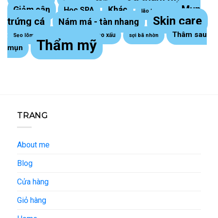
Mụn
Giảm cân
Khác
Học SPA
lão hoá da
Skin care
trứng cá
Nám má - tàn nhang
Thâm sau
Sẹo lồi - sẹo xấu
Sẹo lõm trứng cá
sợi bã nhờn
Thẩm mỹ
mụn
TRANG
About me
Blog
Cửa hàng
Giỏ hàng