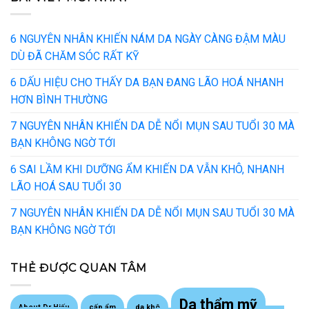
6 NGUYÊN NHÂN KHIẾN NÁM DA NGÀY CÀNG ĐẬM MÀU
DÙ ĐÃ CHĂM SÓC RẤT KỸ
6 DẤU HIỆU CHO THẤY DA BẠN ĐANG LÃO HOÁ NHANH
HƠN BÌNH THƯỜNG
7 NGUYÊN NHÂN KHIẾN DA DỄ NỔI MỤN SAU TUỔI 30 MÀ
BẠN KHÔNG NGỜ TỚI
6 SAI LẦM KHI DƯỠNG ẨM KHIẾN DA VẪN KHÔ, NHANH
LÃO HOÁ SAU TUỔI 30
7 NGUYÊN NHÂN KHIẾN DA DỄ NỔI MỤN SAU TUỔI 30 MÀ
BẠN KHÔNG NGỜ TỚI
THẺ ĐƯỢC QUAN TÂM
Da thẩm mỹ
About Dr Hiếu
cấp ẩm
da khô