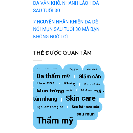
DA VẪN KHÔ, NHANH LÃO HOÁ
SAU TUỔI 30
7 NGUYÊN NHÂN KHIẾN DA DỄ
NỔI MỤN SAU TUỔI 30 MÀ BẠN
KHÔNG NGỜ TỚI
THẺ ĐƯỢC QUAN TÂM
About Dr Hiếu
cấp ẩm
da khô
Da thẩm mỹ
Giảm cân
Khác
Học SPA
lão hoá da
Mụn trứng cá
Nám má -
Skin care
tàn nhang
Sẹo lồi - sẹo xấu
Sẹo lõm trứng cá
Thâm sau mụn
sợi bã nhờn
Thẩm mỹ