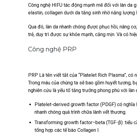
Công nghệ HIFU tác động mạnh mẽ đối với làn da giú
elastin, collagen dưới da tăng sinh nhờ năng lượng H
Qua đó, làn da nhanh chóng được phục hồi, nâng cơ,
trẻ, duy trì được sự khỏe mạnh, căng mịn. Và có hiệ
Công nghệ PRP
PRP Là tên viết tắt của “Platelet Rich Plasma”, có n
Trong máu của chúng ta sẽ bao gồm huyết tương, bạ
nghiên cứu là yếu tố tăng trưởng phong phú với làn 
Platelet-derived growth factor (PDGF) có nghĩa 
nhanh chóng quá trình chữa lành vết thương.
Transforming growth factor–beta (TGF-β): tiểu cầu
tổng hợp các tế bào Collagen I.