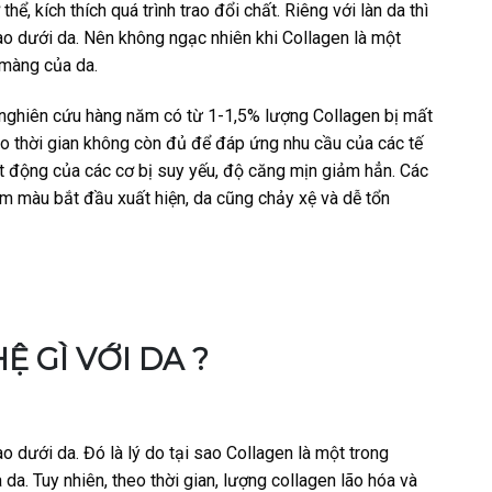
hể, kích thích quá trình trao đổi chất. Riêng với làn da thì
ào dưới da. Nên không ngạc nhiên khi Collagen là một
 màng của da.
eo nghiên cứu hàng năm có từ 1-1,5% lượng Collagen bị mất
eo thời gian không còn đủ để đáp ứng nhu cầu của các tế
ạt động của các cơ bị suy yếu, độ căng mịn giảm hẳn. Các
ạm màu bắt đầu xuất hiện, da cũng chảy xệ và dễ tổn
Ệ GÌ VỚI DA ?
 dưới da. Đó là lý do tại sao Collagen là một trong
a. Tuy nhiên, theo thời gian, lượng collagen lão hóa và