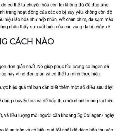
n do cơ thể tự chuyển hóa còn lại không đủ để đáp ứng
tình trạng hoạt động của các cơ bị suy yếu, không còn độ
u hiệu lão hóa như nếp nhăn, vết chân chim, da sạm màu
dàng nhận thấy sự xuất hiện của các vùng da bị chảy xệ
NG CÁCH NÀO
en đơn giản nhất. Nó giúp phục hồi lượng collagen đã
p này vì nó đơn giản và có thể tự mình thực hiện.
ợc hiệu quả thì bạn cần biết thêm một số điều sau đây:
 dàng chuyển hóa và dễ hấp thụ mới nhanh mang lại hiệu
hất, và liều lượng mỗi người cần khoảng 5g Collagen/ ngày
o là an toàn và có hiệu quả tốt nhất dễ dàng hấp thụ vào