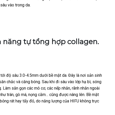
sâu vào trong da.
ả năng tự tổng hợp collagen.
tới độ sâu 3.0-4.5mm dưới bề mặt da. Đây là nơi sản sinh
 săn chắc và căng bóng. Sau khi đi sâu vào lớp hạ bì, sóng
g. Làm săn gọn các mô cơ, các nếp nhăn, rãnh nhăn ngoài
như trán, gò má, nọng cằm… cũng được nâng lên. Bề mặt
ị bỏng rát hay tấy đỏ, do năng lượng của HIFU không trực