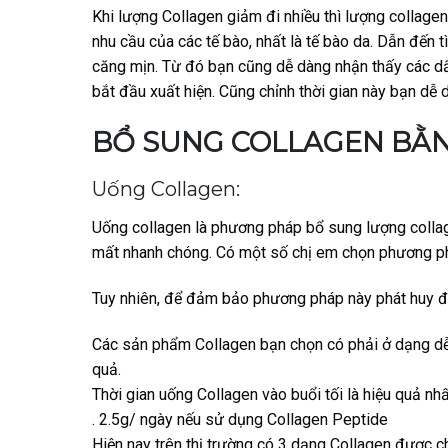
Khi lượng Collagen giảm đi nhiều thì lượng collage
nhu cầu của các tế bào, nhất là tế bào da. Dẫn đến 
căng mịn. Từ đó bạn cũng dễ dàng nhận thấy các dấ
bắt đầu xuất hiện. Cũng chỉnh thời gian này bạn dễ 
BỔ SUNG COLLAGEN BẰ
Uống Collagen:
Uống collagen là phương pháp bổ sung lượng collag
mất nhanh chóng. Có một số chị em chọn phương phá
Tuy nhiên, để đảm bảo phương pháp này phát huy đư
Các sản phẩm Collagen bạn chọn có phải ở dạng dễ
quả.
Thời gian uống Collagen vào buổi tối là hiệu quả n
. 2.5g/ ngày nếu sử dụng Collagen Peptide
Hiện nay trên thị trường có 3 dạng Collagen được ch