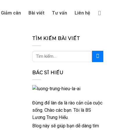
Giảm cân
Bài viết
Tư vấn
Liên hệ
TÌM KIẾM BÀI VIẾT
BÁC SĨ HIẾU
Đừng để làn da là rào cản của cuộc
sống. Chào các bạn. Tôi là BS
Lương Trung Hiếu.
Blog này sẽ giúp bạn dễ dàng tìm