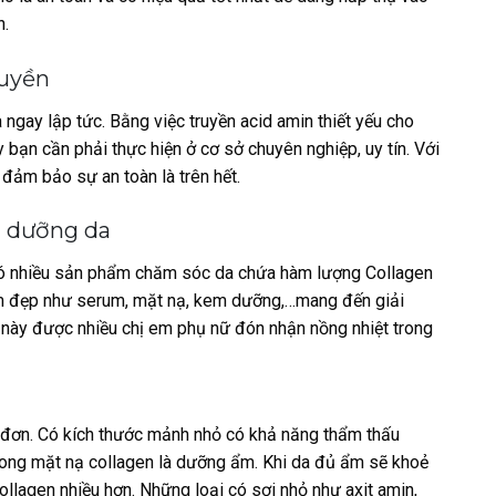
n.
ruyền
 ngay lập tức. Bằng việc truyền acid amin thiết yếu cho
 bạn cần phải thực hiện ở cơ sở chuyên nghiệp, uy tín. Với
đảm bảo sự an toàn là trên hết.
 dưỡng da
 có nhiều sản phẩm chăm sóc da chứa hàm lượng Collagen
làm đẹp như serum, mặt nạ, kem dưỡng,…mang đến giải
 này được nhiều chị em phụ nữ đón nhận nồng nhiệt trong
 đơn. Có kích thước mảnh nhỏ có khả năng thẩm thấu
rong mặt nạ collagen là dưỡng ẩm. Khi da đủ ẩm sẽ khoẻ
collagen nhiều hơn. Những loại có sợi nhỏ như axit amin,