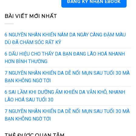
BÀI VIẾT MỚI NHẤT
6 NGUYÊN NHÂN KHIẾN NÁM DA NGÀY CÀNG ĐẬM MÀU
DÙ ĐÃ CHĂM SÓC RẤT KỸ
6 DẤU HIỆU CHO THẤY DA BẠN ĐANG LÃO HOÁ NHANH
HƠN BÌNH THƯỜNG
7 NGUYÊN NHÂN KHIẾN DA DỄ NỔI MỤN SAU TUỔI 30 MÀ
BẠN KHÔNG NGỜ TỚI
6 SAI LẦM KHI DƯỠNG ẨM KHIẾN DA VẪN KHÔ, NHANH
LÃO HOÁ SAU TUỔI 30
7 NGUYÊN NHÂN KHIẾN DA DỄ NỔI MỤN SAU TUỔI 30 MÀ
BẠN KHÔNG NGỜ TỚI
THẺ ĐƯỢC QUAN TÂM