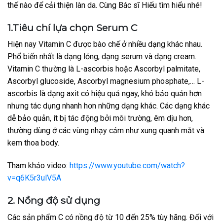
thế nào để cải thiện làn da. Cùng Bác sĩ Hiếu tìm hiểu nhé!
1.Tiêu chí lựa chọn Serum C
Hiện nay Vitamin C được bào chế ở nhiều dạng khác nhau.
Phổ biến nhất là dạng lỏng, dạng serum và dạng cream.
Vitamin C thường là L-ascorbis hoặc Ascorbyl palmitate,
Ascorbyl glucoside, Ascorbyl magnesium phosphate,… L-
ascorbis là dạng axit có hiệu quả ngay, khó bảo quản hơn
nhưng tác dụng nhanh hơn những dạng khác. Các dạng khác
dễ bảo quản, ít bị tác động bởi môi trường, êm dịu hơn,
thường dùng ở các vùng nhạy cảm như xung quanh mắt và
kem thoa body.
Tham khảo video:
https://www.youtube.com/watch?
v=q6K5r3ulV5A
2. Nồng độ sử dụng
Các sản phẩm C có nồng độ từ 10 đến 25% tùy hãng. Đối với