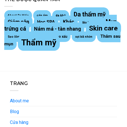
Da thẩm mỹ
About Dr Hiếu
cấp ẩm
da khô
Mụn
Giảm cân
Khác
Học SPA
lão hoá da
Skin care
trứng cá
Nám má - tàn nhang
Thâm sau
Sẹo lồi - sẹo xấu
Sẹo lõm trứng cá
sợi bã nhờn
Thẩm mỹ
mụn
TRANG
About me
Blog
Cửa hàng