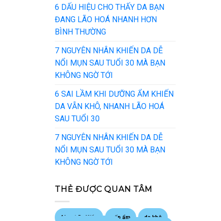
6 DẤU HIỆU CHO THẤY DA BẠN
ĐANG LÃO HOÁ NHANH HƠN
BÌNH THƯỜNG
7 NGUYÊN NHÂN KHIẾN DA DỄ
NỔI MỤN SAU TUỔI 30 MÀ BẠN
KHÔNG NGỜ TỚI
6 SAI LẦM KHI DƯỠNG ẨM KHIẾN
DA VẪN KHÔ, NHANH LÃO HOÁ
SAU TUỔI 30
7 NGUYÊN NHÂN KHIẾN DA DỄ
NỔI MỤN SAU TUỔI 30 MÀ BẠN
KHÔNG NGỜ TỚI
THẺ ĐƯỢC QUAN TÂM
About Dr Hiếu
cấp ẩm
da khô