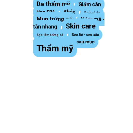
Da thẩm mỹ
Giảm cân
Khác
Học SPA
lão hoá da
Mụn trứng cá
Nám má -
Skin care
tàn nhang
Sẹo lồi - sẹo xấu
Sẹo lõm trứng cá
Thâm sau mụn
sợi bã nhờn
Thẩm mỹ