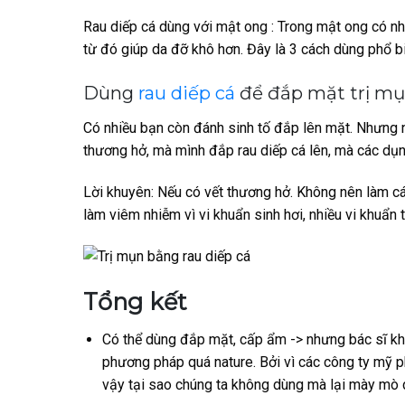
Rau diếp cá dùng với mật ong : Trong mật ong có n
từ đó giúp da đỡ khô hơn. Đây là 3 cách dùng phổ bi
Dùng
rau diếp cá
để đắp mặt trị m
Có nhiều bạn còn đánh sinh tố đắp lên mặt. Nhưng
thương hở, mà mình đắp rau diếp cá lên, mà các dụng 
Lời khuyên: Nếu có vết thương hở. Không nên làm c
làm viêm nhiễm vì vi khuẩn sinh hơi, nhiều vi khuẩn t
Tổng kết
Có thể dùng đắp mặt, cấp ẩm -> nhưng bác sĩ kh
phương pháp quá nature. Bởi vì các công ty mỹ p
vậy tại sao chúng ta không dùng mà lại mày mò d