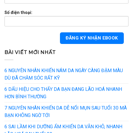
Số điện thoại:
BÀI VIẾT MỚI NHẤT
6 NGUYÊN NHÂN KHIẾN NÁM DA NGÀY CÀNG ĐẬM MÀU
DÙ ĐÃ CHĂM SÓC RẤT KỸ
6 DẤU HIỆU CHO THẤY DA BẠN ĐANG LÃO HOÁ NHANH
HƠN BÌNH THƯỜNG
7 NGUYÊN NHÂN KHIẾN DA DỄ NỔI MỤN SAU TUỔI 30 MÀ
BẠN KHÔNG NGỜ TỚI
6 SAI LẦM KHI DƯỠNG ẨM KHIẾN DA VẪN KHÔ, NHANH