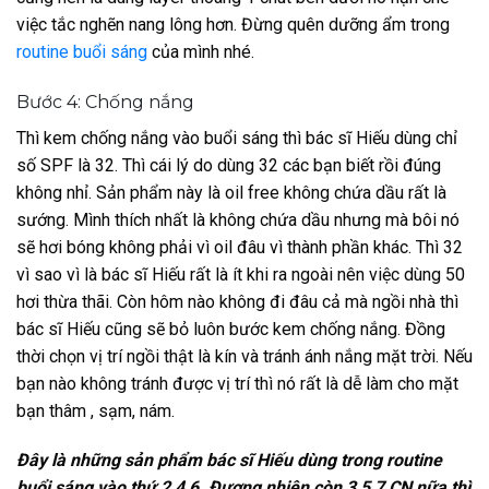
việc tắc nghẽn nang lông hơn. Đừng quên dưỡng ẩm trong
routine buổi sáng
của mình nhé.
Bước 4: Chống nắng
Thì kem chống nắng vào buổi sáng thì bác sĩ Hiếu dùng chỉ
số SPF là 32. Thì cái lý do dùng 32 các bạn biết rồi đúng
không nhỉ. Sản phẩm này là oil free không chứa dầu rất là
sướng. Mình thích nhất là không chứa dầu nhưng mà bôi nó
sẽ hơi bóng không phải vì oil đâu vì thành phần khác. Thì 32
vì sao vì là bác sĩ Hiếu rất là ít khi ra ngoài nên việc dùng 50
hơi thừa thãi. Còn hôm nào không đi đâu cả mà ngồi nhà thì
bác sĩ Hiếu cũng sẽ bỏ luôn bước kem chống nắng. Đồng
thời chọn vị trí ngồi thật là kín và tránh ánh nắng mặt trời. Nếu
bạn nào không tránh được vị trí thì nó rất là dễ làm cho mặt
bạn thâm , sạm, nám.
Đây là những sản phẩm bác sĩ Hiếu dùng trong routine
buổi sáng vào thứ 2,4,6. Đương nhiên còn 3,5,7,CN nữa thì