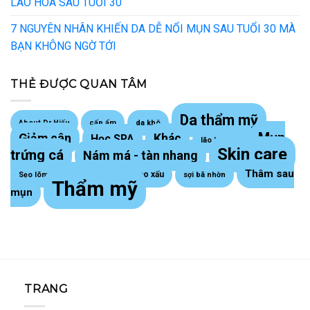
LÃO HOÁ SAU TUỔI 30
7 NGUYÊN NHÂN KHIẾN DA DỄ NỔI MỤN SAU TUỔI 30 MÀ
BẠN KHÔNG NGỜ TỚI
THẺ ĐƯỢC QUAN TÂM
Da thẩm mỹ
About Dr Hiếu
cấp ẩm
da khô
Mụn
Giảm cân
Khác
Học SPA
lão hoá da
Skin care
trứng cá
Nám má - tàn nhang
Thâm sau
Sẹo lồi - sẹo xấu
Sẹo lõm trứng cá
sợi bã nhờn
Thẩm mỹ
mụn
TRANG