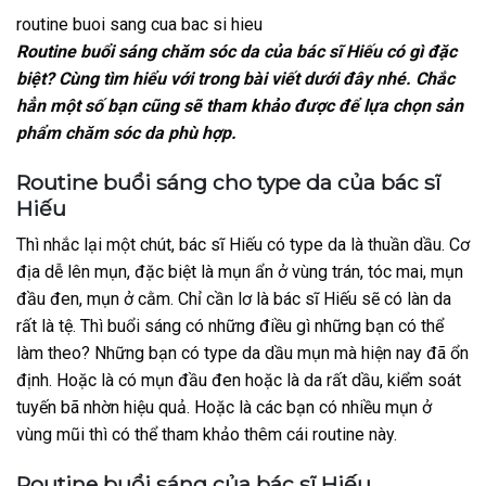
routine buoi sang cua bac si hieu
Routine buổi sáng chăm sóc da của bác sĩ Hiếu có gì đặc
biệt? Cùng tìm hiểu với trong bài viết dưới đây nhé. Chắc
hẳn một số bạn cũng sẽ tham khảo được để lựa chọn sản
phẩm chăm sóc da phù hợp.
Routine buổi sáng cho type da của bác sĩ
Hiếu
Thì nhắc lại một chút, bác sĩ Hiếu có type da là thuần dầu. Cơ
địa dễ lên mụn, đặc biệt là mụn ẩn ở vùng trán, tóc mai, mụn
đầu đen, mụn ở cằm. Chỉ cần lơ là bác sĩ Hiếu sẽ có làn da
rất là tệ. Thì buổi sáng có những điều gì những bạn có thể
làm theo? Những bạn có type da dầu mụn mà hiện nay đã ổn
định. Hoặc là có mụn đầu đen hoặc là da rất dầu, kiểm soát
tuyến bã nhờn hiệu quả. Hoặc là các bạn có nhiều mụn ở
vùng mũi thì có thể tham khảo thêm cái routine này.
Routine buổi sáng của bác sĩ Hiếu