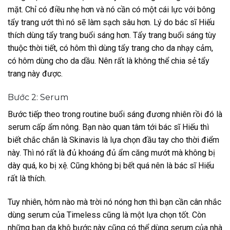
mặt. Chỉ có điều nhẹ hơn và nó cần có một cái lực với bông
tẩy trang ướt thì nó sẽ làm sạch sâu hơn. Lý do bác sĩ Hiếu
thích dùng tẩy trang buổi sáng hơn. Tẩy trang buổi sáng tùy
thuộc thời tiết, có hôm thì dùng tẩy trang cho da nhạy cảm,
có hôm dùng cho da dầu. Nên rất là không thể chia sẻ tẩy
trang này được.
Bước 2: Serum
Bước tiếp theo trong routine buổi sáng đương nhiên rồi đó là
serum cấp ẩm nông. Bạn nào quan tâm tới bác sĩ Hiếu thì
biết chắc chắn là Skinavis là lựa chọn đầu tay cho thời điểm
này. Thì nó rất là đủ khoáng đủ ẩm căng mướt mà không bị
dày quá, ko bị xệ. Cũng không bị bết quá nên là bác sĩ Hiếu
rất là thích.
Tuy nhiên, hôm nào mà trời nó nóng hơn thì bạn cần cân nhắc
dùng serum của Timeless cũng là một lựa chọn tốt. Còn
những bạn da khô bước này cũng có thể dùng serum của nhà