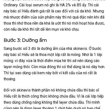
Ordinary. Cái loại serum nó ghi là HA 2% và B5 ấy. Thì cái
này bác sĩ Hiếu đánh giá rất là cao đối với cả da khô. Nhưng
mà nhược điểm của sản phẩm này thì nó quá đặc nên khi đã
thoa thì nhớ thoa nền da khá là ướt thì nó mới hoạt hóa được,
còn nếu da khô thì rất dễ lên mụn và khó chịu.
Bước 3: Dưỡng ẩm
Sang bước số 3 đó là dưỡng ẩm của nhà skinavis. Ở bước
này bác sĩ Hiếu sẽ là thoa một lớp rất là mỏng. Nhớ là 1 lớp
mỏng. vì đây vừa là thời điểm mùa hè thì sẽ nên dùng các
layer mỏng thôi. Còn mùa đông thì có thể dùng là nó dày hơn.
Thì tại sao dùng cái kem này bởi vì kết cấu của nó rất là
thoáng.
Đối với skinavis thành phần nó không chứa dầu thì bác sĩ
Hiếu rất là thích công thức không chứa dầu. Vì là cái lớp tiếp
theo dùng chống nắng không thể layer chứa dầu. Thì mình
cũng nên là dùng layer thoáng 1 chút bên dưới nó hạn chế