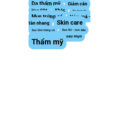
Da thẩm mỹ
Giảm cân
Khác
Học SPA
lão hoá da
Mụn trứng cá
Nám má -
Skin care
tàn nhang
Sẹo lồi - sẹo xấu
Sẹo lõm trứng cá
Thâm sau mụn
sợi bã nhờn
Thẩm mỹ