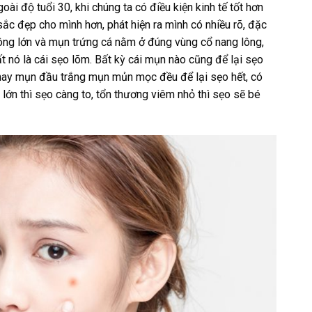
goài độ tuổi 30, khi chúng ta có điều kiện kinh tế tốt hơn
ắc đẹp cho mình hơn, phát hiện ra mình có nhiều rõ, đặc
 lông lớn và mụn trứng cá nằm ở đúng vùng cổ nang lông,
t nó là cái sẹo lõm. Bất kỳ cái mụn nào cũng để lại sẹo
ay mụn đầu trắng mụn mủn mọc đều để lại sẹo hết, có
 lớn thì sẹo càng to, tổn thương viêm nhỏ thì sẹo sẽ bé