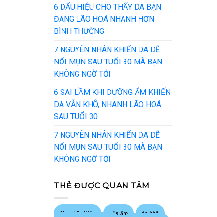
6 DẤU HIỆU CHO THẤY DA BẠN
ĐANG LÃO HOÁ NHANH HƠN
BÌNH THƯỜNG
7 NGUYÊN NHÂN KHIẾN DA DỄ
NỔI MỤN SAU TUỔI 30 MÀ BẠN
KHÔNG NGỜ TỚI
6 SAI LẦM KHI DƯỠNG ẨM KHIẾN
DA VẪN KHÔ, NHANH LÃO HOÁ
SAU TUỔI 30
7 NGUYÊN NHÂN KHIẾN DA DỄ
NỔI MỤN SAU TUỔI 30 MÀ BẠN
KHÔNG NGỜ TỚI
THẺ ĐƯỢC QUAN TÂM
About Dr Hiếu
cấp ẩm
da khô