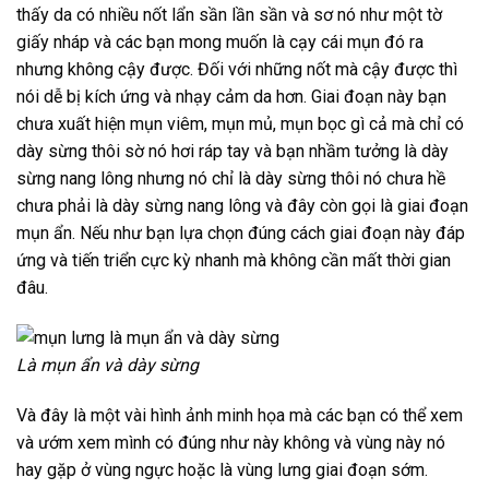
thấy da có nhiều nốt lẩn sần lần sần và sơ nó như một tờ
giấy nháp và các bạn mong muốn là cạy cái mụn đó ra
nhưng không cậy được. Đối với những nốt mà cậy được thì
nói dễ bị kích ứng và nhạy cảm da hơn. Giai đoạn này bạn
chưa xuất hiện mụn viêm, mụn mủ, mụn bọc gì cả mà chỉ có
dày sừng thôi sờ nó hơi ráp tay và bạn nhầm tưởng là dày
sừng nang lông nhưng nó chỉ là dày sừng thôi nó chưa hề
chưa phải là dày sừng nang lông và đây còn gọi là giai đoạn
mụn ẩn. Nếu như bạn lựa chọn đúng cách giai đoạn này đáp
ứng và tiến triển cực kỳ nhanh mà không cần mất thời gian
đâu.
Là mụn ẩn và dày sừng
Và đây là một vài hình ảnh minh họa mà các bạn có thể xem
và ướm xem mình có đúng như này không và vùng này nó
hay gặp ở vùng ngực hoặc là vùng lưng giai đoạn sớm.