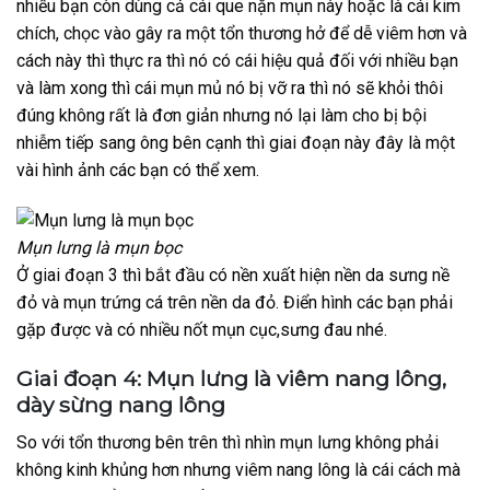
nhiều bạn còn dùng cả cái que nặn mụn này hoặc là cái kim
chích, chọc vào gây ra một tổn thương hở để dễ viêm hơn và
cách này thì thực ra thì nó có cái hiệu quả đối với nhiều bạn
và làm xong thì cái mụn mủ nó bị vỡ ra thì nó sẽ khỏi thôi
đúng không rất là đơn giản nhưng nó lại làm cho bị bội
nhiễm tiếp sang ông bên cạnh thì giai đoạn này đây là một
vài hình ảnh các bạn có thể xem.
Mụn lưng là mụn bọc
Ở giai đoạn 3 thì bắt đầu có nền xuất hiện nền da sưng nề
đỏ và mụn trứng cá trên nền da đỏ. Điển hình các bạn phải
gặp được và có nhiều nốt mụn cục,sưng đau nhé.
Giai đoạn 4: Mụn lưng là viêm nang lông,
dày sừng nang lông
So với tổn thương bên trên thì nhìn mụn lưng không phải
không kinh khủng hơn nhưng viêm nang lông là cái cách mà