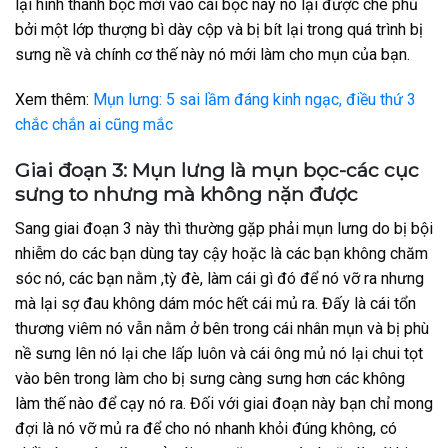
lại hình thành bọc mới vào cái bọc này nó lại được che phủ
bởi một lớp thượng bì dày cộp và bị bít lại trong quá trình bị
sưng nề và chính cơ thế này nó mới làm cho mụn của bạn.
Xem thêm:
Mụn lưng: 5 sai lầm đáng kinh ngạc, điều thứ 3
chắc chắn ai cũng mắc
Giai đoạn 3: Mụn lưng là mụn bọc-các cục
sưng to nhưng mà không nặn được
Sang giai đoạn 3 này thì thường gặp phải mụn lưng do bị bội
nhiễm do các bạn dùng tay cậy hoặc là các bạn không chăm
sóc nó, các bạn nằm ,tỳ đè, làm cái gì đó để nó vỡ ra nhưng
mà lại sợ đau không dám móc hết cái mủ ra. Đấy là cái tổn
thương viêm nó vẫn nằm ở bên trong cái nhân mụn và bị phù
nề sưng lên nó lại che lấp luôn và cái ông mủ nó lại chui tọt
vào bên trong làm cho bị sưng càng sưng hơn các không
làm thế nào để cạy nó ra. Đối với giai đoạn này bạn chỉ mong
đợi là nó vỡ mủ ra để cho nó nhanh khỏi đúng không, có