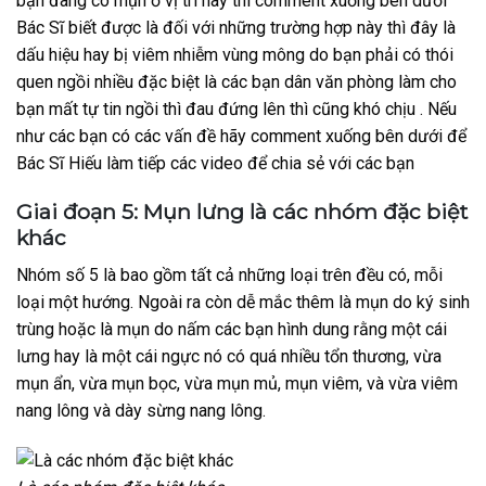
bạn đang có mụn ở vị trí này thì comment xuống bên dưới
Bác Sĩ biết được là đối với những trường hợp này thì đây là
dấu hiệu hay bị viêm nhiễm vùng mông do bạn phải có thói
quen ngồi nhiều đặc biệt là các bạn dân văn phòng làm cho
bạn mất tự tin ngồi thì đau đứng lên thì cũng khó chịu . Nếu
như các bạn có các vấn đề hãy comment xuống bên dưới để
Bác Sĩ Hiếu làm tiếp các video để chia sẻ với các bạn
Giai đoạn 5: Mụn lưng là các nhóm đặc biệt
khác
Nhóm số 5 là bao gồm tất cả những loại trên đều có, mỗi
loại một hướng. Ngoài ra còn dễ mắc thêm là mụn do ký sinh
trùng hoặc là mụn do nấm các bạn hình dung rằng một cái
lưng hay là một cái ngực nó có quá nhiều tổn thương, vừa
mụn ẩn, vừa mụn bọc, vừa mụn mủ, mụn viêm, và vừa viêm
nang lông và dày sừng nang lông.