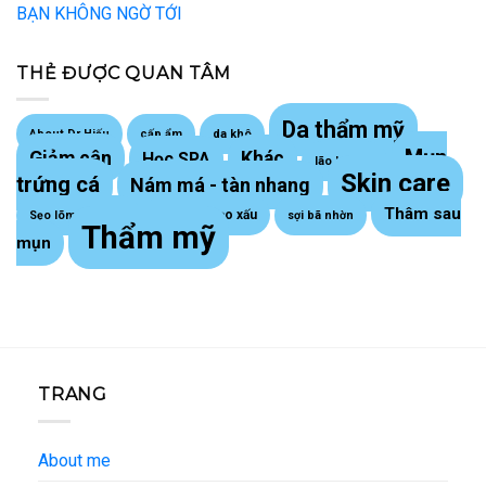
BẠN KHÔNG NGỜ TỚI
THẺ ĐƯỢC QUAN TÂM
Da thẩm mỹ
About Dr Hiếu
cấp ẩm
da khô
Mụn
Giảm cân
Khác
Học SPA
lão hoá da
Skin care
trứng cá
Nám má - tàn nhang
Thâm sau
Sẹo lồi - sẹo xấu
Sẹo lõm trứng cá
sợi bã nhờn
Thẩm mỹ
mụn
TRANG
About me